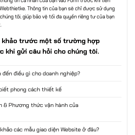
 thông tin cá nhân của bạn vào Form trước khi tiến
ới Webthietke. Thông tin của bạn sẽ chỉ được sử dụng
 chúng tôi, giúp bảo vệ tối đa quyền riêng tư của bạn
.
m khảo trước một số trường hợp
 khi gửi câu hỏi cho chúng tôi.
 đến điều gì cho doanh nghiệp?
iết phong cách thiết kế
h & Phương thức vận hành của
 khảo các mẫu giao diện Website ở đâu?