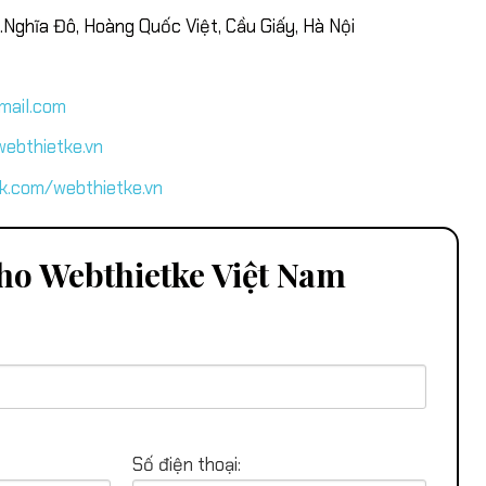
.Nghĩa Đô, Hoàng Quốc Việt, Cầu Giấy, Hà Nội
mail.com
ebthietke.vn
k.com/webthietke.vn
ho Webthietke Việt Nam
Số điện thoại: