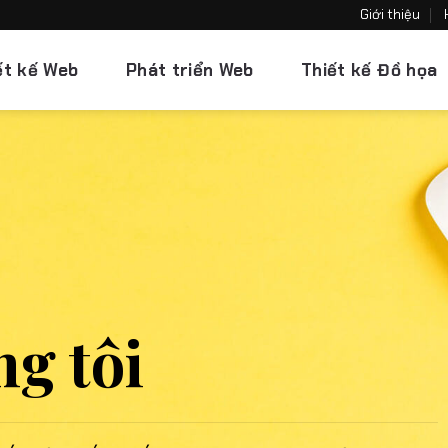
Giới thiệu
ết kế Web
Phát triển Web
Thiết kế Đồ họa
ng tôi