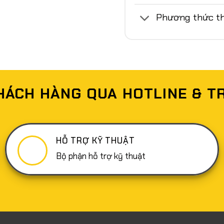
Phương thức th
HÁCH HÀNG QUA HOTLINE & T
HỖ TRỢ KỸ THUẬT
Bộ phận hỗ trợ kỹ thuật