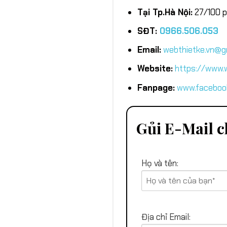
Tại Tp.Hà Nội:
27/100 p
SĐT:
0966.506.053
Email:
webthietke.vn@g
Website:
https://www.w
Fanpage:
www.faceboo
Gủi E-Mail c
Họ và tên:
Địa chỉ Email: