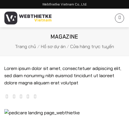
Bỏ
Webthietke Vietnam Co., Ltd.
qua
nội
dung
MAGAZINE
Trang chủ
/
Hồ sơ dự án
/
Cửa hàng trực tuyến
Lorem ipsum dolor sit amet, consectetuer adipiscing elit,
sed diam nonummy nibh euismod tincidunt ut laoreet
dolore magna aliquam erat volutpat