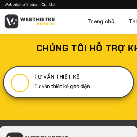
Bỏ
Webthietke Vietnam Co., Ltd.
qua
nội
Trang chủ
Th
dung
CHÚNG TÔI HỖ TRỢ K
TƯ VẤN THIẾT KẾ
Tư vấn thiết kế giao diện