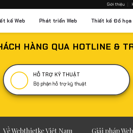
Giới thiệu
iết kế Web
Phát triển Web
Thiết kế Đồ họa
HÁCH HÀNG QUA HOTLINE & T
HỖ TRỢ KỸ THUẬT
Bộ phận hỗ trợ kỹ thuật
Về Webthietke Việt Nam
Giải pháp Web