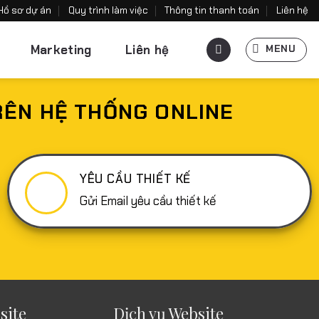
Hồ sơ dự án
Quy trình làm việc
Thông tin thanh toán
Liên hệ
Marketing
Liên hệ
MENU
RÊN HỆ THỐNG ONLINE
YÊU CẦU THIẾT KẾ
Gửi Email yêu cầu thiết kế
site
Dịch vụ Website