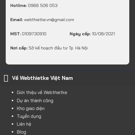
Hotline:
0966 506 053
Email:
webthietke.vn@gmail.com
MST:
0109730910
Ngày cấp:
10/08/2021
Nơi cấp:
Sở kế hoạch đầu tư Tp. Hà Nội
Về Webthietke Việt Nam
Giới thiệu về Webthietke
Dự án thành công
Kho giao diện
Tuyển dụng
Liên hệ
Blog