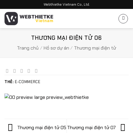
Bỏ
Webthietke Vietnam Co., Ltd.
qua
nội
dung
THƯƠNG MẠI ĐIỆN TỬ 06
Trang chủ
/
Hồ sơ dự án
/
Thương mại điện tử
THẺ:
E-COMMERCE
Thương mại điện tử 05
Thương mại điện tử 07