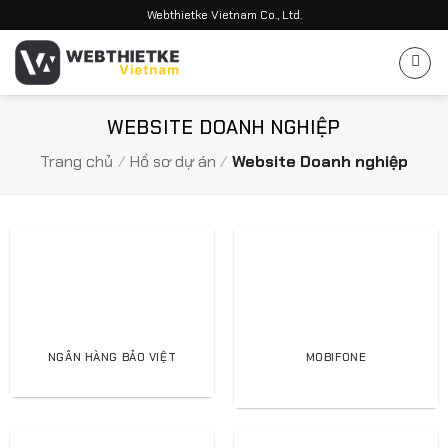
Bỏ
Webthietke Vietnam Co., Ltd.
qua
nội
dung
WEBSITE DOANH NGHIỆP
Trang chủ
/
Hồ sơ dự án
/
Website Doanh nghiệp
NGÂN HÀNG BẢO VIỆT
MOBIFONE