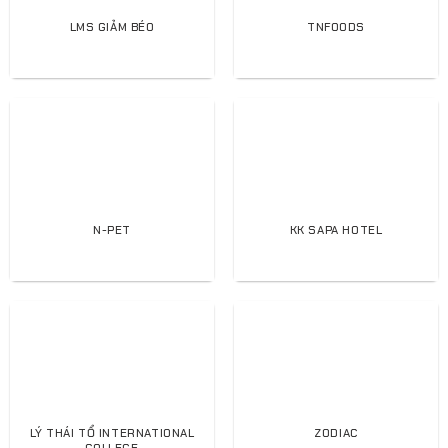
LMS GIẢM BÉO
TNFOODS
N-PET
KK SAPA HOTEL
LÝ THÁI TỔ INTERNATIONAL
ZODIAC