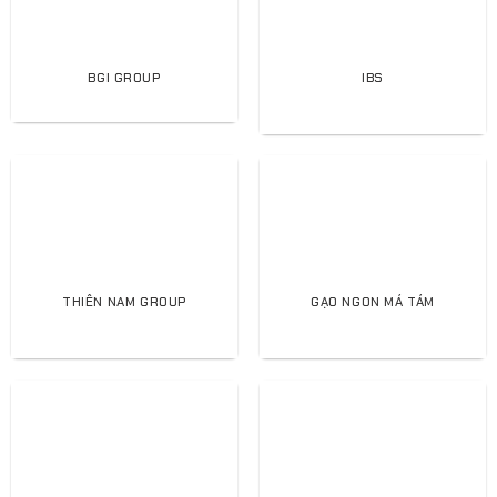
BGI GROUP
IBS
THIÊN NAM GROUP
GẠO NGON MÁ TÁM