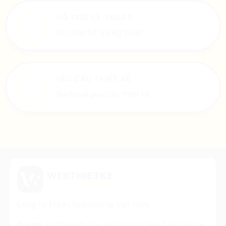
HỖ TRỢ KỸ THUẬT
Bộ phận hỗ trợ kỹ thuật
YÊU CẦU THIẾT KẾ
Gửi Email yêu cầu thiết kế
Công ty TNHH Webthietke Việt Nam
Địa chỉ:
27/100 Nghĩa Đô, Hoàng Quốc Việt, Cầu Giấy, Hà