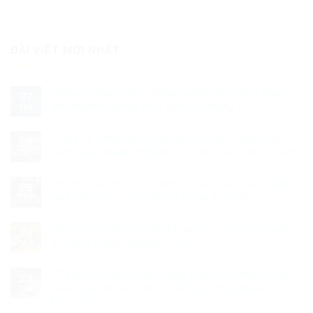
BÀI VIẾT MỚI NHẤT
Website load chậm: Điểm nghẽn âm thầm đang
27
làm doanh nghiệp mất tiền mỗi ngày
Th3
Không
có
Thiết kế Website bất động sản: Nền tảng chiến
bình
26
luận
lược giúp doanh nghiệp chủ động tạo khách hàng
Th3
ở
Website
Không
load
có
05 đòn bảy thiết kế Website bất động sản giúp
chậm:
bình
25
Điểm
luận
nhà môi giới tự tạo khách hàng ổn định
Th3
nghẽn
ở
âm
Thiết
Không
thầm
kế
có
Nâng cấp Website: Giải pháp tăng trưởng doanh
đang
Website
bình
24
làm
bất
luận
thu cho doanh nghiệp 2026
Th3
doanh
động
ở
nghiệp
sản:
05
Không
mất
Nền
đòn
có
07 yếu tố chiến lược trong thiết kế Website bán
tiền
tảng
bảy
bình
23
mỗi
chiến
thiết
luận
hàng giúp doanh nghiệp tăng trưởng doanh thu
Th3
ngày
lược
kế
ở
bền vững
giúp
Website
Nâng
doanh
bất
cấp