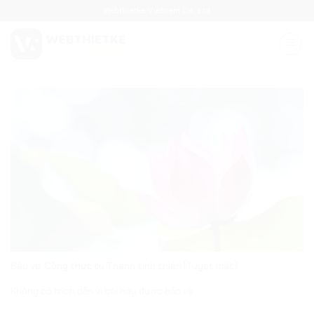
Bỏ
Webthietke Vietnam Co., Ltd.
qua
nội
dung
Bảo vệ: Công thức tu Thanh tịnh thiền (Tuyệt mật)
Không có trích dẫn vì bài này được bảo vệ.