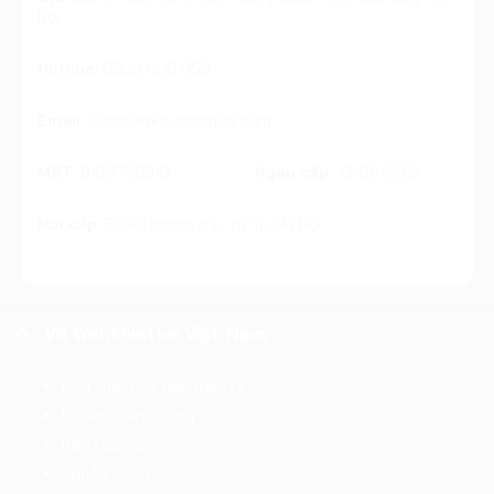
Nội
Hotline:
0966 506 053
Email:
webthietke.vn@gmail.com
MST:
0109730910
Ngày cấp:
10/08/2021
Nơi cấp:
Sở kế hoạch đầu tư Tp. Hà Nội
Về Webthietke Việt Nam
Giới thiệu về Webthietke
Dự án thành công
Kho giao diện
Tuyển dụng