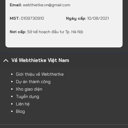
Email:
webthietke.vn@gmail.com
MST:
0109730910
Ngày cấp:
10/08/2021
Nơi cấp:
Sở kế hoạch đầu tư Tp. Hà Nội
Về Webthietke Việt Nam
Giới thiệu về Webthietke
Dự án thành công
Kho giao diện
Tuyển dụng
Liên hệ
Blog