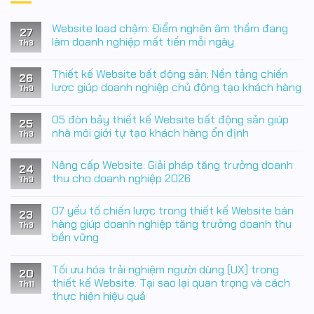
Website load chậm: Điểm nghẽn âm thầm đang
27
làm doanh nghiệp mất tiền mỗi ngày
Th3
Không
có
Thiết kế Website bất động sản: Nền tảng chiến
bình
26
luận
lược giúp doanh nghiệp chủ động tạo khách hàng
Th3
ở
Website
Không
load
có
05 đòn bảy thiết kế Website bất động sản giúp
chậm:
bình
25
Điểm
luận
nhà môi giới tự tạo khách hàng ổn định
Th3
nghẽn
ở
âm
Thiết
Không
thầm
kế
có
Nâng cấp Website: Giải pháp tăng trưởng doanh
đang
Website
bình
24
làm
bất
luận
thu cho doanh nghiệp 2026
Th3
doanh
động
ở
nghiệp
sản:
05
Không
mất
Nền
đòn
có
07 yếu tố chiến lược trong thiết kế Website bán
tiền
tảng
bảy
bình
23
mỗi
chiến
thiết
luận
hàng giúp doanh nghiệp tăng trưởng doanh thu
Th3
ngày
lược
kế
ở
bền vững
giúp
Website
Nâng
doanh
bất
cấp
Không
nghiệp
động
Website:
có
chủ
sản
Giải
Tối ưu hóa trải nghiệm người dùng (UX) trong
bình
20
động
giúp
pháp
luận
thiết kế Website: Tại sao lại quan trọng và cách
tạo
nhà
tăng
Th11
ở
khách
môi
trưởng
thực hiện hiệu quả
07
hàng
giới
doanh
yếu
tự
thu
Không