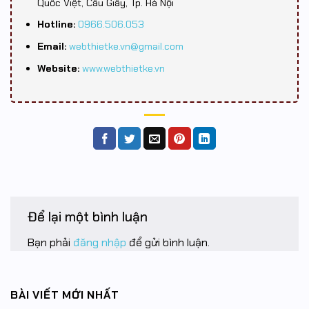
Quốc Việt, Cầu Giấy, Tp. Hà Nội
Hotline:
0966.506.053
Email:
webthietke.vn@gmail.com
Website:
www.webthietke.vn
Để lại một bình luận
Bạn phải
đăng nhập
để gửi bình luận.
BÀI VIẾT MỚI NHẤT