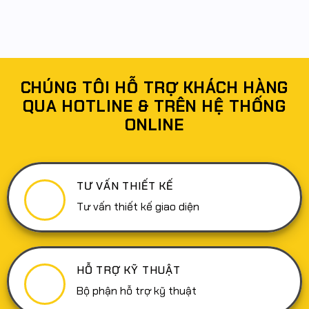
tố
tạo
cho
có
chiến
khách
doanh
bình
lược
hàng
nghiệp
luận
trong
ở
ổn
2026
thiết
Tối
định
kế
ưu
Website
hóa
bán
trải
hàng
nghiệm
giúp
CHÚNG TÔI HỖ TRỢ KHÁCH HÀNG
người
doanh
dùng
nghiệp
QUA HOTLINE & TRÊN HỆ THỐNG
(UX)
tăng
trong
trưởng
ONLINE
thiết
doanh
kế
thu
Website:
bền
Tại
vững
sao
lại
quan
TƯ VẤN THIẾT KẾ
trọng
và
cách
Tư vấn thiết kế giao diện
thực
hiện
hiệu
quả
HỖ TRỢ KỸ THUẬT
Bộ phận hỗ trợ kỹ thuật