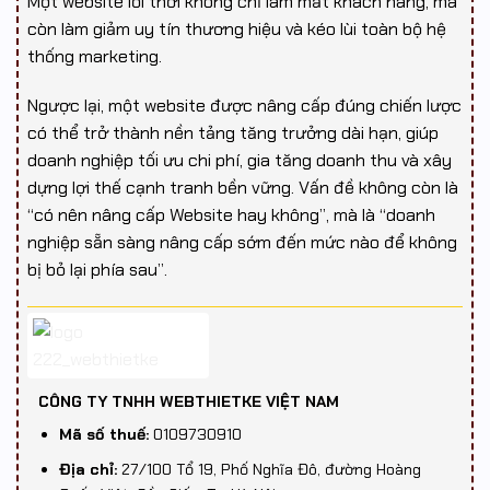
Một website lỗi thời không chỉ làm mất khách hàng, mà
còn làm giảm uy tín thương hiệu và kéo lùi toàn bộ hệ
thống marketing.
Ngược lại, một website được nâng cấp đúng chiến lược
có thể trở thành nền tảng tăng trưởng dài hạn, giúp
doanh nghiệp tối ưu chi phí, gia tăng doanh thu và xây
dựng lợi thế cạnh tranh bền vững. Vấn đề không còn là
“có nên nâng cấp Website hay không”, mà là “doanh
nghiệp sẵn sàng nâng cấp sớm đến mức nào để không
bị bỏ lại phía sau”.
CÔNG TY TNHH WEBTHIETKE VIỆT NAM
Mã số thuế:
0109730910
Địa chỉ:
27/100 Tổ 19, Phố Nghĩa Đô, đường Hoàng