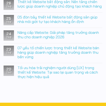
Thiết kế Website bất động sản: Nền tảng chiến
bình
26
luận
lược giúp doanh nghiệp chủ động tạo khách hàng
Th3
ở
Website
Không
load
có
05 đòn bảy thiết kế Website bất động sản giúp
chậm:
bình
25
Điểm
luận
nhà môi giới tự tạo khách hàng ổn định
Th3
nghẽn
ở
âm
Thiết
Không
thầm
kế
có
Nâng cấp Website: Giải pháp tăng trưởng doanh
đang
Website
bình
24
làm
bất
luận
thu cho doanh nghiệp 2026
Th3
doanh
động
ở
nghiệp
sản:
05
Không
mất
Nền
đòn
có
07 yếu tố chiến lược trong thiết kế Website bán
tiền
tảng
bảy
bình
23
mỗi
chiến
thiết
luận
hàng giúp doanh nghiệp tăng trưởng doanh thu
Th3
ngày
lược
kế
ở
bền vững
giúp
Website
Nâng
doanh
bất
cấp
Không
nghiệp
động
Website:
có
chủ
sản
Giải
Tối ưu hóa trải nghiệm người dùng (UX) trong
bình
20
động
giúp
pháp
luận
thiết kế Website: Tại sao lại quan trọng và cách
tạo
nhà
tăng
Th11
ở
khách
môi
trưởng
thực hiện hiệu quả
07
hàng
giới
doanh
yếu
tự
thu
Không
tố
tạo
cho
có
chiến
khách
doanh
bình
lược
hàng
nghiệp
luận
trong
ở
ổn
2026
thiết
Tối
định
kế
ưu
Website
hóa
bán
trải