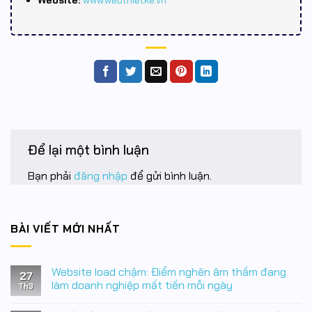
Để lại một bình luận
Bạn phải
đăng nhập
để gửi bình luận.
BÀI VIẾT MỚI NHẤT
Website load chậm: Điểm nghẽn âm thầm đang
27
làm doanh nghiệp mất tiền mỗi ngày
Th3
Không
có