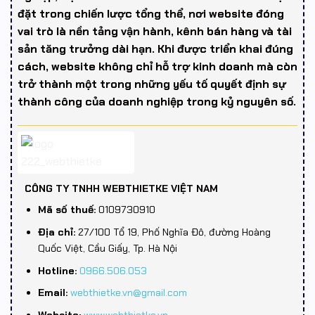
đặt trong chiến lược tổng thể, nơi website đóng
vai trò là nền tảng vận hành, kênh bán hàng và tài
sản tăng trưởng dài hạn. Khi được triển khai đúng
cách, website không chỉ hỗ trợ kinh doanh mà còn
trở thành một trong những yếu tố quyết định sự
thành công của doanh nghiệp trong kỷ nguyên số.
CÔNG TY TNHH WEBTHIETKE VIỆT NAM
Mã số thuế:
0109730910
Địa chỉ:
27/100 Tổ 19, Phố Nghĩa Đô, đường Hoàng
Quốc Việt, Cầu Giấy, Tp. Hà Nội
Hotline:
0966.506.053
Email:
webthietke.vn@gmail.com
Website:
www.webthietke.vn