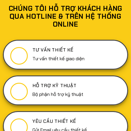
hàng
nghiệm
giúp
CHÚNG TÔI HỖ TRỢ KHÁCH HÀNG
người
doanh
dùng
nghiệp
QUA HOTLINE & TRÊN HỆ THỐNG
(UX)
tăng
trong
trưởng
ONLINE
thiết
doanh
kế
thu
Website:
bền
Tại
vững
sao
lại
quan
TƯ VẤN THIẾT KẾ
trọng
và
cách
Tư vấn thiết kế giao diện
thực
hiện
hiệu
quả
HỖ TRỢ KỸ THUẬT
Bộ phận hỗ trợ kỹ thuật
YÊU CẦU THIẾT KẾ
Gửi Email yêu cầu thiết kế