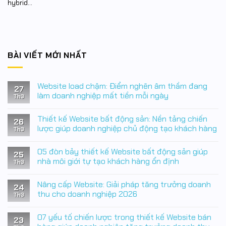
hybrid...
BÀI VIẾT MỚI NHẤT
Website load chậm: Điểm nghẽn âm thầm đang
27
làm doanh nghiệp mất tiền mỗi ngày
Th3
Không
có
Thiết kế Website bất động sản: Nền tảng chiến
bình
26
luận
lược giúp doanh nghiệp chủ động tạo khách hàng
Th3
ở
Website
Không
load
có
05 đòn bảy thiết kế Website bất động sản giúp
chậm:
bình
25
Điểm
luận
nhà môi giới tự tạo khách hàng ổn định
Th3
nghẽn
ở
âm
Thiết
Không
thầm
kế
có
Nâng cấp Website: Giải pháp tăng trưởng doanh
đang
Website
bình
24
làm
bất
luận
thu cho doanh nghiệp 2026
Th3
doanh
động
ở
nghiệp
sản:
05
Không
mất
Nền
đòn
có
07 yếu tố chiến lược trong thiết kế Website bán
tiền
tảng
bảy
bình
23
mỗi
chiến
thiết
luận