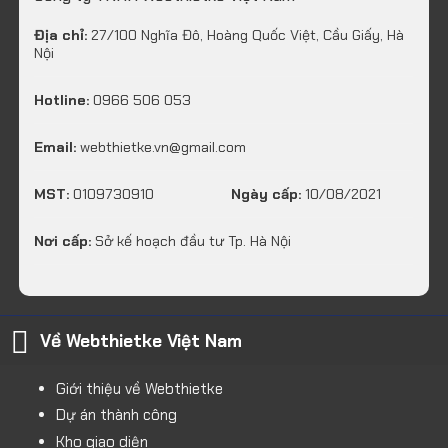
Địa chỉ:
27/100 Nghĩa Đô, Hoàng Quốc Việt, Cầu Giấy, Hà
Nội
Hotline:
0966 506 053
Email:
webthietke.vn@gmail.com
MST:
0109730910
Ngày cấp:
10/08/2021
Nơi cấp:
Sở kế hoạch đầu tư Tp. Hà Nội
Về Webthietke Việt Nam
Giới thiệu về Webthietke
Dự án thành công
Kho giao diện