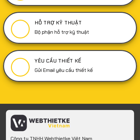
hiện
hiệu
quả
HỖ TRỢ KỸ THUẬT
Bộ phận hỗ trợ kỹ thuật
YÊU CẦU THIẾT KẾ
Gửi Email yêu cầu thiết kế
Công ty TNHH Webthietke Việt Nam