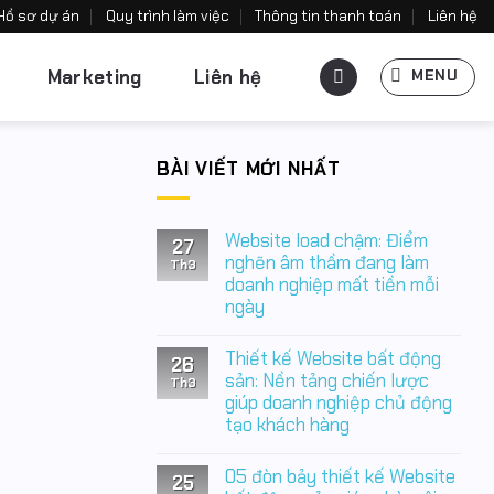
Hồ sơ dự án
Quy trình làm việc
Thông tin thanh toán
Liên hệ
Marketing
Liên hệ
MENU
BÀI VIẾT MỚI NHẤT
Website load chậm: Điểm
27
nghẽn âm thầm đang làm
Th3
doanh nghiệp mất tiền mỗi
ngày
Không
có
Thiết kế Website bất động
26
bình
luận
sản: Nền tảng chiến lược
Th3
ở
giúp doanh nghiệp chủ động
Website
tạo khách hàng
load
chậm:
Không
Điểm
có
nghẽn
05 đòn bảy thiết kế Website
25
bình
âm