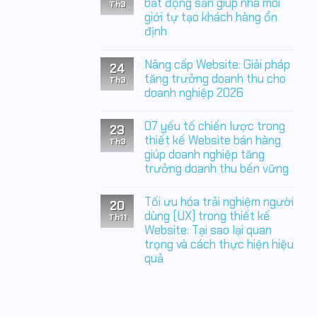
luận
bất động sản giúp nhà môi
thầm
Th3
ở
đang
giới tự tạo khách hàng ổn
Thiết
làm
định
kế
doanh
Website
nghiệp
Không
bất
mất
có
động
Nâng cấp Website: Giải pháp
tiền
24
bình
sản:
mỗi
luận
tăng trưởng doanh thu cho
Nền
Th3
ngày
ở
tảng
doanh nghiệp 2026
05
chiến
đòn
Không
lược
bảy
có
giúp
07 yếu tố chiến lược trong
thiết
23
bình
doanh
kế
luận
thiết kế Website bán hàng
nghiệp
Th3
Website
ở
chủ
giúp doanh nghiệp tăng
bất
Nâng
động
động
trưởng doanh thu bền vững
cấp
tạo
sản
Website:
khách
Không
giúp
Giải
hàng
có
nhà
pháp
Tối ưu hóa trải nghiệm người
20
bình
môi
tăng
luận
dùng (UX) trong thiết kế
giới
trưởng
Th11
ở
tự
doanh
Website: Tại sao lại quan
07
tạo
thu
trọng và cách thực hiện hiệu
yếu
khách
cho
tố
hàng
doanh
quả
chiến
ổn
nghiệp
lược
định
Không
2026
trong
có
thiết
bình
kế
luận
Website
ở