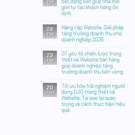
luận
bất động sản giúp nhà môi
thầm
Th3
ở
đang
giới tự tạo khách hàng ổn
Thiết
làm
định
kế
doanh
Website
nghiệp
Không
bất
mất
có
động
Nâng cấp Website: Giải pháp
tiền
24
bình
sản:
mỗi
luận
tăng trưởng doanh thu cho
Nền
Th3
ngày
ở
tảng
doanh nghiệp 2026
05
chiến
đòn
Không
lược
bảy
có
giúp
07 yếu tố chiến lược trong
thiết
23
bình
doanh
kế
luận
thiết kế Website bán hàng
nghiệp
Th3
Website
ở
chủ
giúp doanh nghiệp tăng
bất
Nâng
động
động
trưởng doanh thu bền vững
cấp
tạo
sản
Website:
khách
Không
giúp
Giải
hàng
có
nhà
pháp
Tối ưu hóa trải nghiệm người
20
bình
môi
tăng
luận
dùng (UX) trong thiết kế
giới
trưởng
Th11
ở
tự
doanh
Website: Tại sao lại quan
07
tạo
thu
trọng và cách thực hiện hiệu
yếu
khách
cho
tố
hàng
doanh
quả
chiến
ổn
nghiệp
lược
định
Không
2026
trong
có
thiết
bình
kế
luận
Website
ở