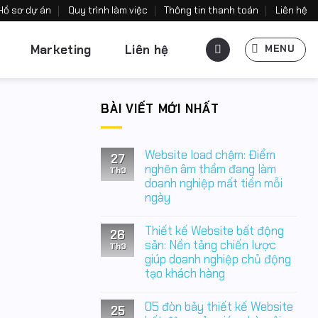
Hồ sơ dự án
Quy trình làm việc
Thông tin thanh toán
Liên hệ
Marketing
Liên hệ
MENU
BÀI VIẾT MỚI NHẤT
Website load chậm: Điểm
27
nghẽn âm thầm đang làm
Th3
doanh nghiệp mất tiền mỗi
ngày
Không
có
Thiết kế Website bất động
26
bình
luận
sản: Nền tảng chiến lược
Th3
ở
giúp doanh nghiệp chủ động
Website
tạo khách hàng
load
chậm:
Không
Điểm
có
nghẽn
05 đòn bảy thiết kế Website
25
bình
âm