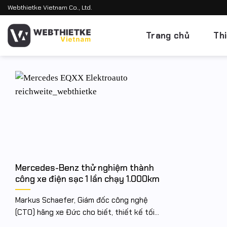
Bỏ
Webthietke Vietnam Co., Ltd.
qua
nội
Trang chủ
Th
dung
Mercedes-Benz thử nghiệm thành
công xe điện sạc 1 lần chạy 1.000km
Markus Schaefer, Giám đốc công nghệ
(CTO) hãng xe Đức cho biết, thiết kế tối...