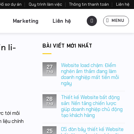
Hồ sơ dự án
Quy trình làm việc
Thông tin thanh toán
Liên hệ
Marketing
Liên hệ
MENU
 li-
BÀI VIẾT MỚI NHẤT
Website load chậm: Điểm
27
nghẽn âm thầm đang làm
Th3
doanh nghiệp mất tiền mỗi
ngày
Không
có
Thiết kế Website bất động
26
bình
luận
sản: Nền tảng chiến lược
Th3
ở
giúp doanh nghiệp chủ động
Website
ực tới môi
tạo khách hàng
load
chậm:
 liệu chính
Không
Điểm
có
nghẽn
05 đòn bảy thiết kế Website
25
bình
âm