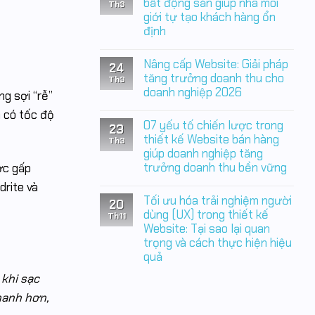
luận
bất động sản giúp nhà môi
thầm
Th3
ở
đang
giới tự tạo khách hàng ổn
Thiết
làm
định
kế
doanh
Website
nghiệp
Không
bất
mất
có
động
Nâng cấp Website: Giải pháp
tiền
24
bình
sản:
mỗi
luận
tăng trưởng doanh thu cho
Nền
Th3
ngày
ở
tảng
doanh nghiệp 2026
ng sợi “rễ”
05
chiến
đòn
Không
lược
n có tốc độ
bảy
có
giúp
07 yếu tố chiến lược trong
thiết
23
bình
doanh
kế
luận
thiết kế Website bán hàng
nghiệp
Th3
Website
ở
chủ
giúp doanh nghiệp tăng
bất
Nâng
động
động
trưởng doanh thu bền vững
cấp
ợc gấp
tạo
sản
Website:
khách
Không
giúp
drite và
Giải
hàng
có
nhà
pháp
Tối ưu hóa trải nghiệm người
20
bình
môi
tăng
luận
dùng (UX) trong thiết kế
giới
trưởng
Th11
ở
tự
doanh
Website: Tại sao lại quan
07
tạo
thu
trọng và cách thực hiện hiệu
yếu
khách
cho
tố
hàng
doanh
quả
chiến
ổn
nghiệp
lược
định
Không
2026
khi sạc
trong
có
thiết
bình
hanh hơn,
kế
luận
Website
ở