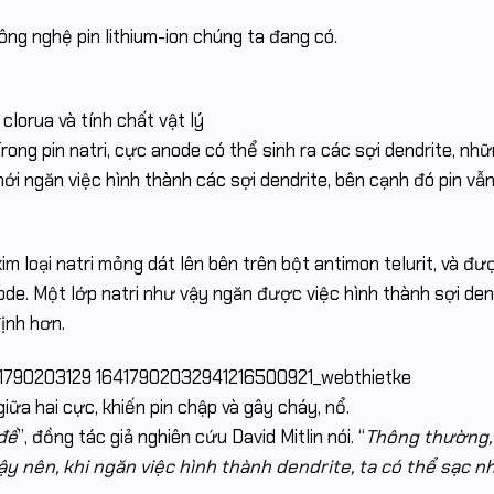
ng nghệ pin lithium-ion chúng ta đang có.
clorua và tính chất vật lý
rong pin natri, cực anode có thể sinh ra các sợi dendrite, nhữ
mới ngăn việc hình thành các sợi dendrite, bên cạnh đó pin vẫ
im loại natri mỏng dát lên bên trên bột antimon telurit, và đư
ode. Một lớp natri như vậy ngăn được việc hình thành sợi den
định hơn.
iữa hai cực, khiến pin chập và gây cháy, nổ.
 đề
”, đồng tác giả nghiên cứu David Mitlin nói. “
Thông thường, 
ậy nên, khi ngăn việc hình thành dendrite, ta có thể sạc n