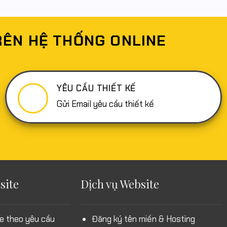
RÊN HỆ THỐNG ONLINE
YÊU CẦU THIẾT KẾ
Gửi Email yêu cầu thiết kế
site
Dịch vụ Website
e theo yêu cầu
Đăng ký tên miền & Hosting