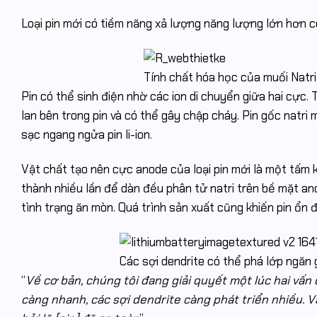
Loại pin mới có tiềm năng xả lượng năng lượng lớn hơn cô
Tính chất hóa học của muối Natri 
Pin có thể sinh điện nhờ các ion di chuyển giữa hai cực. T
lan bên trong pin và có thể gây chập cháy. Pin gốc natri 
sạc ngang ngửa pin li-ion.
Vật chất tạo nên cực anode của loại pin mới là một tấm k
thành nhiều lần để dàn đều phân tử natri trên bề mặt an
tình trạng ăn mòn. Quá trình sản xuất cũng khiến pin ổn 
Các sợi dendrite có thể phá lớp ngăn g
“
Về cơ bản, chúng tôi đang giải quyết một lúc hai vấn
càng nhanh, các sợi dendrite càng phát triển nhiều. V