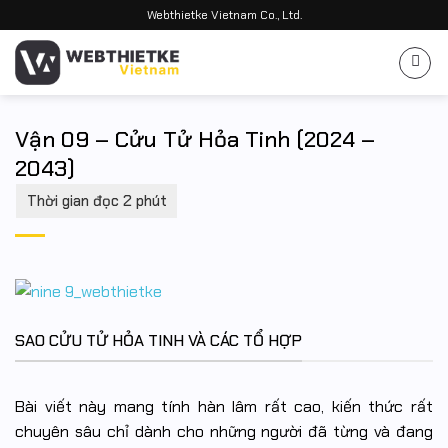
Bỏ
Webthietke Vietnam Co., Ltd.
qua
nội
dung
Vận 09 – Cửu Tử Hỏa Tinh (2024 –
2043)
SAO CỬU TỬ HỎA TINH VÀ CÁC TỔ HỢP
Bài viết này mang tính hàn lâm rất cao, kiến thức rất
chuyên sâu chỉ dành cho những người đã từng và đang