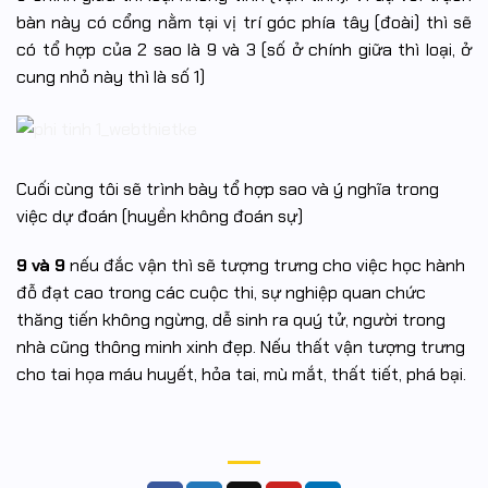
bàn này có cổng nằm tại vị trí góc phía tây (đoài) thì sẽ
có tổ hợp của 2 sao là 9 và 3 (số ở chính giữa thì loại, ở
cung nhỏ này thì là số 1)
Cuối cùng tôi sẽ trình bày tổ hợp sao và ý nghĩa trong
việc dự đoán (huyền không đoán sự)
9 và 9
nếu đắc vận thì sẽ tượng trưng cho việc học hành
đỗ đạt cao trong các cuộc thi, sự nghiệp quan chức
thăng tiến không ngừng, dễ sinh ra quý tử, người trong
nhà cũng thông minh xinh đẹp. Nếu thất vận tượng trưng
cho tai họa máu huyết, hỏa tai, mù mắt, thất tiết, phá bại.