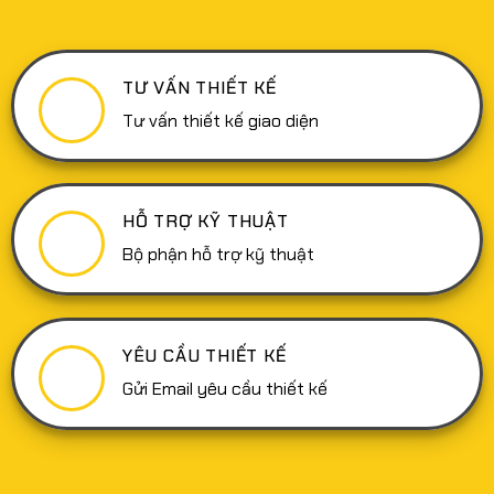
thu
Website:
bền
Tại
vững
sao
lại
quan
TƯ VẤN THIẾT KẾ
trọng
và
cách
Tư vấn thiết kế giao diện
thực
hiện
hiệu
quả
HỖ TRỢ KỸ THUẬT
Bộ phận hỗ trợ kỹ thuật
YÊU CẦU THIẾT KẾ
Gửi Email yêu cầu thiết kế