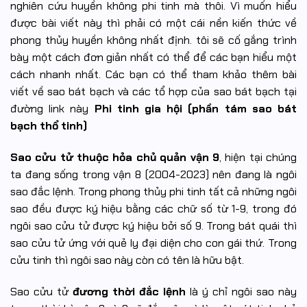
nghiên cứu huyền không phi tinh mà thôi. Vì muốn hiểu
được bài viết này thì phải có một cái nền kiến thức về
phong thủy huyền không nhất định. tôi sẽ cố gắng trình
bày một cách đơn giản nhất có thể để các bạn hiểu một
cách nhanh nhất. Các bạn có thể tham khảo thêm bài
viết về sao bát bạch và các tổ hợp của sao bát bạch tại
đường link này
Phi tinh gia hội (phần tám sao bát
bạch thổ tinh)
Sao cửu tử thuộc hỏa chủ quản vận 9
, hiện tại chúng
ta đang sống trong vận 8 (2004-2023) nên đang là ngôi
sao đắc lệnh. Trong phong thủy phi tinh tất cả những ngôi
sao đều được ký hiệu bằng các chữ số từ 1-9, trong đó
ngôi sao cửu tử được ký hiệu bởi số 9. Trong bát quái thì
sao cửu tử ứng với quẻ ly đại diện cho con gái thứ. Trong
cửu tinh thì ngôi sao này còn có tên là hữu bật.
Sao cửu tử
đương thời đắc lệnh
là ý chỉ ngôi sao này