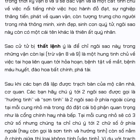
trong thời kỳ vận 8 và 9 sẽ đắc vận và là một cát tinh chủ
về việc nổi tiếng nhờ việc học hành đỗ đạt, sự nghiệp
thăng tiến, phát về quan vận, còn tượng trưng cho người
trong nhà thông minh, xinh đẹp, sinh con quý tử, ngôi sao
này còn có một cái tên khác là thiên ất quý nhân.
Sao cử tử bị
thất lệnh
ý là để chỉ ngôi sao này trong
những vận còn lại (trừ vận 8 và 9) là một hung tinh chủ về
việc tai họa liên quan tới hỏa hoạn, bệnh tật về mắt, bệnh
máu huyết, đào hoa bất chính, phá tài.
Sau khi các bạn đã lập được trạch bàn của mộ căn nhà,
cơ quan. Các bạn hãy chú ý tới 2 ngôi sao được gọi là
“hướng tinh” và “sơn tinh” là 2 ngôi sao ở phía ngoài cùng
tại mỗi cung nhỏ mà trong đó đặt cái bộ phận quan trọng
như là cổng chính hay nhà bếp. Tại mỗi cung nhỏ sẽ có 3
chữ số nhưng chúng ta chỉ chú ý tới 2 chữ số ở phía
ngoài (hay còn gọi là sơn tinh và hướng tinh) còn số nằm
ở chính giữa thì loại không tính (vận tinh). Ví dụ với trạch