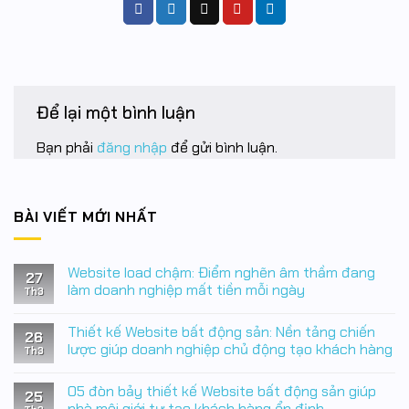
Để lại một bình luận
Bạn phải
đăng nhập
để gửi bình luận.
BÀI VIẾT MỚI NHẤT
Website load chậm: Điểm nghẽn âm thầm đang
27
làm doanh nghiệp mất tiền mỗi ngày
Th3
Không
có
Thiết kế Website bất động sản: Nền tảng chiến
bình
26
luận
lược giúp doanh nghiệp chủ động tạo khách hàng
Th3
ở
Website
Không
load
có
05 đòn bảy thiết kế Website bất động sản giúp
chậm:
bình
25
Điểm
luận
nhà môi giới tự tạo khách hàng ổn định