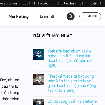
Hồ sơ dự án
Quy trình làm việc
Thông tin thanh toán
Liên hệ
Marketing
Liên hệ
MENU
BÀI VIẾT MỚI NHẤT
Website load chậm: Điểm
27
nghẽn âm thầm đang làm
Th3
doanh nghiệp mất tiền mỗi
ngày
Không
có
Thiết kế Website bất động
26
bình
EOer, nhưng
luận
sản: Nền tảng chiến lược
Th3
ở
giúp doanh nghiệp chủ động
 câu trả lời
Website
tạo khách hàng
load
nhiều trong
chậm:
Không
Điểm
 thân thiện
có
nghẽn
05 đòn bảy thiết kế Website
25
bình
âm