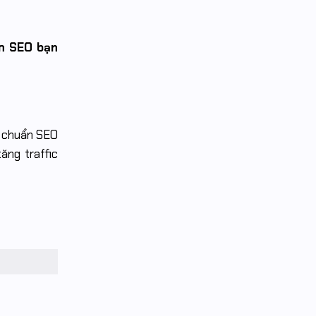
àm SEO bạn
t chuẩn SEO
ăng traffic