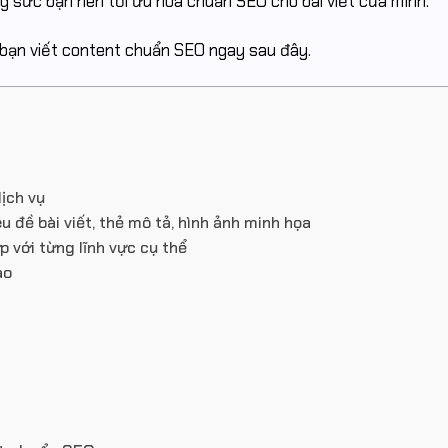
ng sức bạn nên tối ưu hóa chuẩn SEO cho bài viết của mình.
 bạn viết content chuẩn SEO ngay sau đây.
dịch vụ
u đề bài viết, thẻ mô tả, hình ảnh minh họa
 với từng lĩnh vực cụ thể
ao