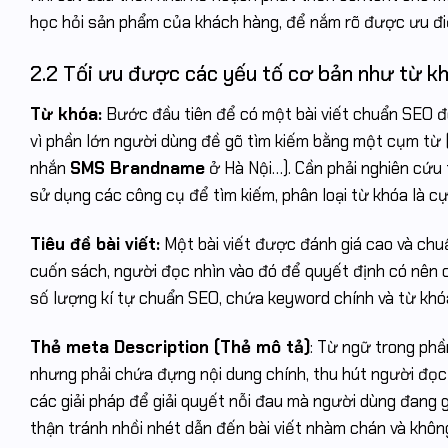
học hỏi sản phẩm của khách hàng, để nắm rõ được ưu đi
2.2 Tối ưu được các yếu tố cơ bản như từ khó
Từ khóa:
Bước đầu tiên để có một bài viết chuẩn SEO đó
vì phần lớn người dùng đề gõ tìm kiếm bằng một cụm từ ( 
nhắn
SMS Brandname
ở Hà Nội…). Cần phải nghiên cứu
sử dụng các công cụ để tìm kiếm, phân loại từ khóa là cự
Tiêu đề bài viết:
Một bài viết được đánh giá cao và chuẩ
cuốn sách, người đọc nhìn vào đó để quyết định có nên cl
số lượng kí tự chuẩn SEO, chứa keyword chính và từ kh
Thẻ meta Description (Thẻ mô tả)
: Từ ngữ trong phầ
nhưng phải chứa đựng nội dung chính, thu hút người đọc c
các giải pháp để giải quyết nỗi đau mà người dùng đang 
thận tránh nhồi nhét dẫn đến bài viết nhàm chán và khôn