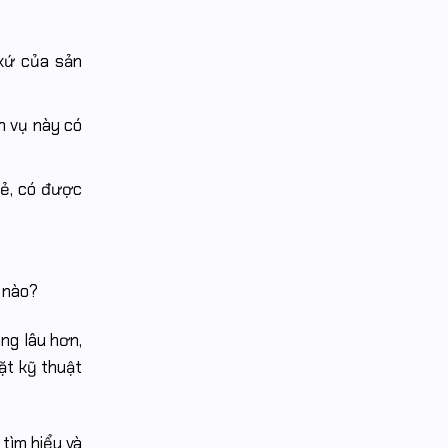
 xứ của sản
h vụ này có
rẻ, có được
 nào?
ang lâu hơn,
ặt kỹ thuật
tìm hiểu và