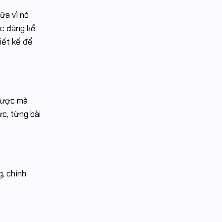
ữa vì nó
ic đáng kể
hiết kế để
 được mà
c, từng bài
g, chính