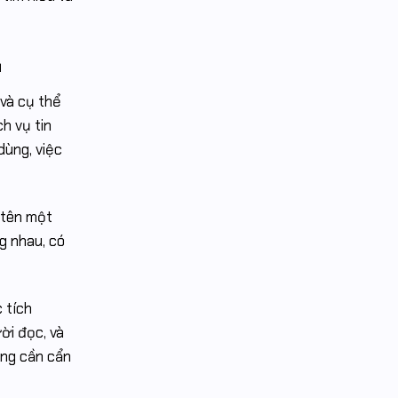
a
 và cụ thể
h vụ tin
dùng, việc
 tên một
g nhau, có
 tích
ời đọc, và
ũng cần cẩn