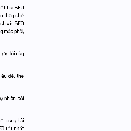
iết bài SEO
ìn thấy chứ
t chuẩn SEO
g mắc phải,
 gặp lỗi này
iêu đề, thẻ
 nhiên, tồi
ội dung bài
SEO tốt nhất