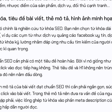
ểm, nhược điểm của sản phẩm, dịch vụ, đối thủ cạnh tranh…
a, tiêu đề bài viết, thẻ mô tả, hình ảnh minh họ
 chính là nghiên cứu từ khóa SEO. Bạn nên chọn từ khóa dài
ví dụ các cụm từ như: dịch vụ quảng cáo facebook uy tín, dịc
 từ khóa kỹ lưỡng nhằm đáp ứng nhu cầu tìm kiếm của người 
c kì quan trọng.
n SEO cần phải có một tiêu đề hoàn hảo. Bởi vì nó giống như
ick vào đọc tiếp hay không. Thẻ tiêu đề và H1 không nên trùn
óa đó nên nằm đầu dòng.
n mô tả của bài viết đạt chuẩn SEO thì cần phải ngắn gọn, súc
lick vào bài viết. Trong thẻ mô tả nên đưa ra vấn đề của ngư
gặp phải, việc lồng ghép từ khóa vào phần meta description c
g hấp dẫn người đọc.