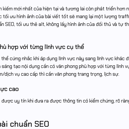
m kiếm mới nhất của hiện tại và tương lai còn phát triển hơn n
 tối ưu hình ảnh của bài viết tốt sẽ mang lại một lượng traff
n SEO, tối ưu thẻ alt, không lấy hình ảnh của đối thủ và tự t
hù hợp với từng lĩnh vực cụ thể
g thể cứng nhắc khi áp dụng lĩnh vực này sang lĩnh vực khác
sáng tạo nội dụng cần có văn phong phù hợp với từng lĩnh vự
m/dịch vụ cao cấp thì cần văn phong trang trọng, lịch sự.
hực cao
được uy tín khi đưa ra được thông tin có kiểm chứng, rõ ràn
 bài chuẩn SEO