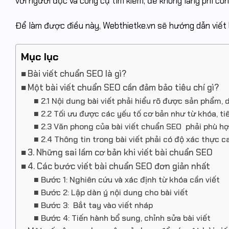
với người đọc và công cụ tìm kiếm, để không lãng phí cô
Để làm được điều này, Webthietke.vn sẽ hướng dẫn viết
Mục lục
Bài viết chuẩn SEO là gì?
Một bài viết chuẩn SEO cần đảm bảo tiêu chí gì?
2.1 Nội dung bài viết phải hiểu rõ được sản phẩm, 
2.2 Tối ưu được các yếu tố cơ bản như từ khóa, tiê
2.3 Văn phong của bài viết chuẩn SEO phải phù hợp
2.4 Thông tin trong bài viết phải có độ xác thực c
3. Những sai lầm cơ bản khi viết bài chuẩn SEO
4. Các bước viết bài chuẩn SEO đơn giản nhất
Bước 1: Nghiên cứu và xác định từ khóa cần viết
Bước 2: Lập dàn ý nội dung cho bài viết
Bước 3: Bắt tay vào viết nháp
Bước 4: Tiến hành bổ sung, chỉnh sửa bài viết