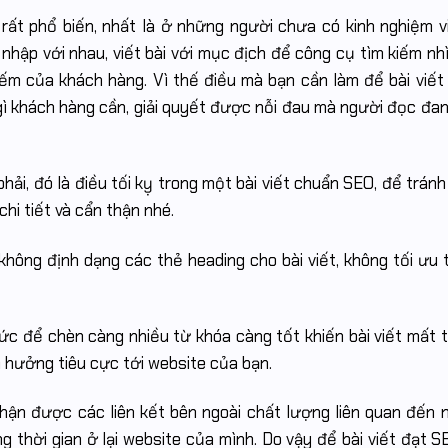
rất phổ biến, nhất là ở những người chưa có kinh nghiệm v
n nhập với nhau, viết bài với mục địch để công cụ tìm kiếm nh
iếm của khách hàng. Vì thế điều mà bạn cần làm để bài viế
ì khách hàng cần, giải quyết được nỗi đau mà người đọc đan
ải, đó là điều tối kỵ trong một bài viết chuẩn SEO, để tránh
hi tiết và cẩn thận nhé.
 không định dạng các thẻ heading cho bài viết, không tối ưu t
c để chèn càng nhiều từ khóa càng tốt khiến bài viết mất tự
h hưởng tiêu cực tới website của bạn.
 nhận được các liên kết bên ngoài chất lượng liên quan đến n
ng thời gian ở lại website của mình. Do vậy để bài viết đạt 