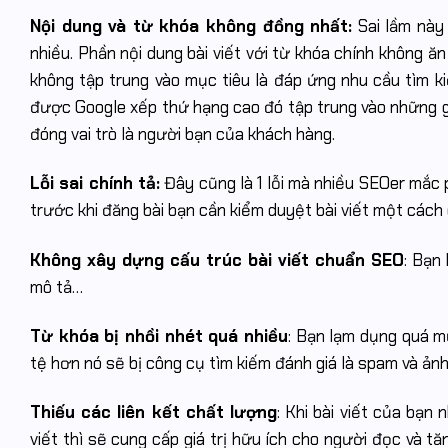
Nội dung và từ khóa không đồng nhất:
Sai lầm này 
nhiều. Phần nội dung bài viết với từ khóa chính không ă
không tập trung vào mục tiêu là đáp ứng nhu cầu tìm k
được Google xếp thứ hạng cao đó tập trung vào những g
đóng vai trò là người bạn của khách hàng.
Lỗi sai chính tả:
Đây cũng là 1 lỗi mà nhiều SEOer mắc ph
trước khi đăng bài bạn cần kiểm duyệt bài viết một cách c
Không xây dựng cấu trúc bài viết chuẩn SEO
: Bạn
mô tả…
Từ khóa bị nhồi nhét quá nhiều
: Bạn lạm dụng quá mứ
tệ hơn nó sẽ bị công cụ tìm kiếm đánh giá là spam và ản
Thiếu các liên kết chất lượng
: Khi bài viết của bạn
viết thì sẽ cung cấp giá trị hữu ích cho người đọc và tă