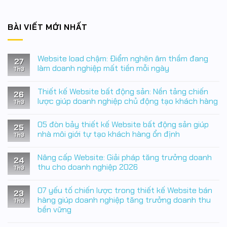
BÀI VIẾT MỚI NHẤT
Website load chậm: Điểm nghẽn âm thầm đang
27
làm doanh nghiệp mất tiền mỗi ngày
Th3
Không
có
Thiết kế Website bất động sản: Nền tảng chiến
bình
26
luận
lược giúp doanh nghiệp chủ động tạo khách hàng
Th3
ở
Website
Không
load
có
05 đòn bảy thiết kế Website bất động sản giúp
chậm:
bình
25
Điểm
luận
nhà môi giới tự tạo khách hàng ổn định
Th3
nghẽn
ở
âm
Thiết
Không
thầm
kế
có
Nâng cấp Website: Giải pháp tăng trưởng doanh
đang
Website
bình
24
làm
bất
luận
thu cho doanh nghiệp 2026
Th3
doanh
động
ở
nghiệp
sản:
05
Không
mất
Nền
đòn
có
07 yếu tố chiến lược trong thiết kế Website bán
tiền
tảng
bảy
bình
23
mỗi
chiến
thiết
luận
hàng giúp doanh nghiệp tăng trưởng doanh thu
Th3
ngày
lược
kế
ở
bền vững
giúp
Website
Nâng
doanh
bất
cấp
Không
nghiệp
động
Website:
có