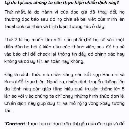
Lý do tại sao chúng ta nên thực hiện chiến dịch này?
Thứ nhất, là do hành vi của đọc giả đã thay đổi, họ
thường đọc báo sau đó họ chia sẻ bài viết của mình lên
facebook cá nhân và bình luận, tương tác ở đấy.
Thứ 2 là họ muốn tìm một sản phẩm,thì họ sẽ vào một
diễn đàn họ hỏi ý kiến của các thành viên, sau đó họ sẽ
vào báo chí để check lại thông tin đấy có chính xác hay
không và có uy tín, an toàn hay không.
Đây là cách thức mà nhãn hàng nên kết hợp Báo chí và
Social để thực hiện. Ngoài ra, chiến dịch truyền thông liên
đa kênh này còn giúp tăng hiệu quả truyền thông lên 5
lần so với việc chúng ta chỉ chạy những hình thức đơn lẻ.
Chiến dịch này giúp duy trì và mở rộng vòng xoáy tương
tác.
“
Content
được tạo ra dựa trên thị yếu của đọc giả và để