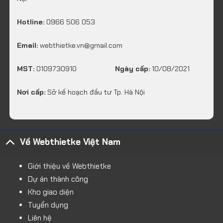
Hotline:
0966 506 053
Email:
webthietke.vn@gmail.com
MST:
0109730910
Ngày cấp:
10/08/2021
Nơi cấp:
Sở kế hoạch đầu tư Tp. Hà Nội
Về Webthietke Việt Nam
Giới thiệu về Webthietke
Dự án thành công
Kho giao diện
Tuyển dụng
Liên hệ