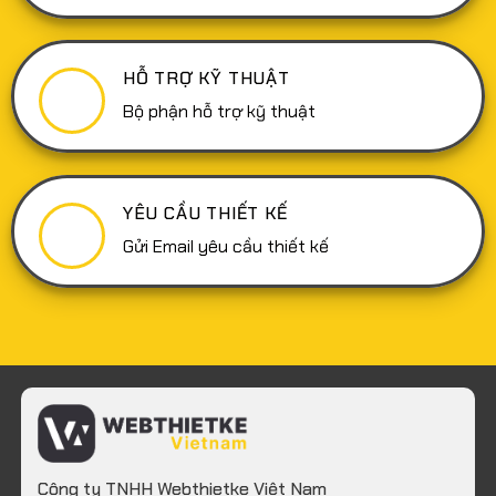
hiệu
quả
HỖ TRỢ KỸ THUẬT
Bộ phận hỗ trợ kỹ thuật
YÊU CẦU THIẾT KẾ
Gửi Email yêu cầu thiết kế
Công ty TNHH Webthietke Việt Nam