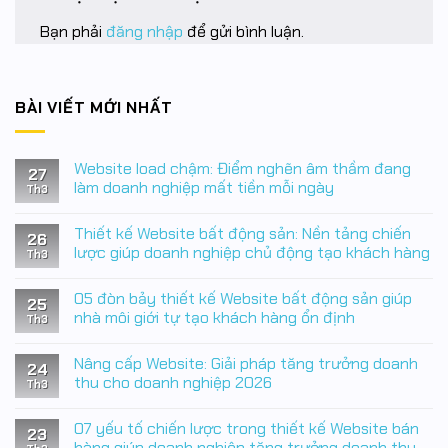
Bạn phải
đăng nhập
để gửi bình luận.
BÀI VIẾT MỚI NHẤT
Website load chậm: Điểm nghẽn âm thầm đang
27
làm doanh nghiệp mất tiền mỗi ngày
Th3
Không
có
Thiết kế Website bất động sản: Nền tảng chiến
bình
26
luận
lược giúp doanh nghiệp chủ động tạo khách hàng
Th3
ở
Website
Không
load
có
05 đòn bảy thiết kế Website bất động sản giúp
chậm:
bình
25
Điểm
luận
nhà môi giới tự tạo khách hàng ổn định
Th3
nghẽn
ở
âm
Thiết
Không
thầm
kế
có
Nâng cấp Website: Giải pháp tăng trưởng doanh
đang
Website
bình
24
làm
bất
luận
thu cho doanh nghiệp 2026
Th3
doanh
động
ở
nghiệp
sản:
05
Không
mất
Nền
đòn
có
07 yếu tố chiến lược trong thiết kế Website bán
tiền
tảng
bảy
bình
23
mỗi
chiến
thiết
luận
hàng giúp doanh nghiệp tăng trưởng doanh thu