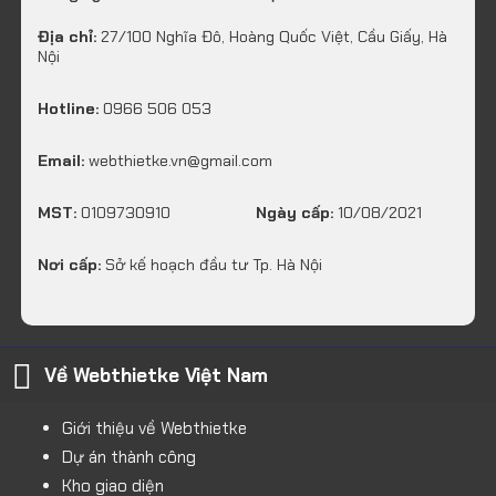
Địa chỉ:
27/100 Nghĩa Đô, Hoàng Quốc Việt, Cầu Giấy, Hà
Nội
Hotline:
0966 506 053
Email:
webthietke.vn@gmail.com
MST:
0109730910
Ngày cấp:
10/08/2021
Nơi cấp:
Sở kế hoạch đầu tư Tp. Hà Nội
Về Webthietke Việt Nam
Giới thiệu về Webthietke
Dự án thành công
Kho giao diện