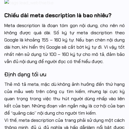
Chiều dài meta description là bao nhiêu?
Meta description là đoạn tóm gọn nội dung, cho nên nó
không được quá dài. Số ký tự meta discription theo
Google là khoảng 155 – 160 ký tự. Nếu bạn chèn nội dung
dài hơn, khi hiển thị Google sẽ cắt bớt ký tự đi. Vì vậy tốt
nhất nên sử dụng từ 100 – 160 ký tự cho mô tả, đảm bảo
vẫn đủ nội dung để người đọc có thể hiểu được.
Định dạng tối ưu
Thẻ mô tả meta, mặc dù không ảnh hưởng đến thứ hạng
của mẫu web trên công cụ tìm kiếm, nhưng lại cực kỳ
quan trọng trong việc thu hút người dùng nhấp vào liên
kết của bạn. Những đoạn văn ngắn này là cơ hội của bạn
để “quảng cáo” nội dung cho người tìm kiếm.
Vì thế, meta description của trang phải sử dụng một cách
thông minh, đủ ý, đủ nghĩa và hấp dẫnlàm nổi bật được