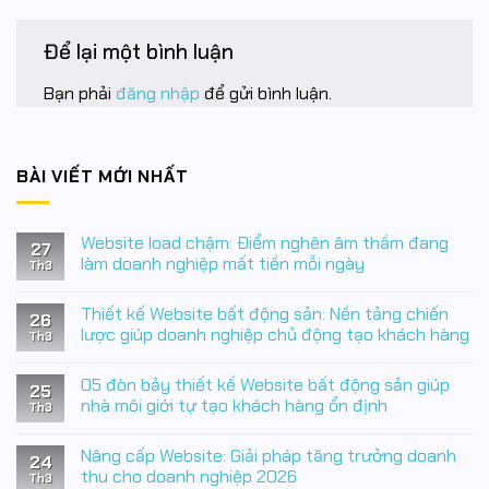
Để lại một bình luận
Bạn phải
đăng nhập
để gửi bình luận.
BÀI VIẾT MỚI NHẤT
Website load chậm: Điểm nghẽn âm thầm đang
27
làm doanh nghiệp mất tiền mỗi ngày
Th3
Không
có
Thiết kế Website bất động sản: Nền tảng chiến
bình
26
luận
lược giúp doanh nghiệp chủ động tạo khách hàng
Th3
ở
Website
Không
load
có
05 đòn bảy thiết kế Website bất động sản giúp
chậm:
bình
25
Điểm
luận
nhà môi giới tự tạo khách hàng ổn định
Th3
nghẽn
ở
âm
Thiết
Không
thầm
kế
có
Nâng cấp Website: Giải pháp tăng trưởng doanh
đang
Website
bình
24
làm
bất
luận
thu cho doanh nghiệp 2026
Th3
doanh
động
ở