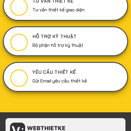
TƯ VẤN THIẾT KẾ
trọng
và
cách
Tư vấn thiết kế giao diện
thực
hiện
hiệu
quả
HỖ TRỢ KỸ THUẬT
Bộ phận hỗ trợ kỹ thuật
YÊU CẦU THIẾT KẾ
Gửi Email yêu cầu thiết kế