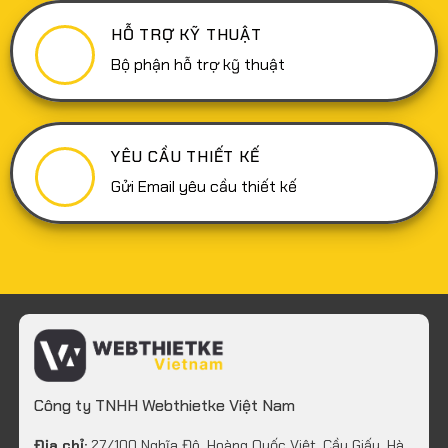
HỖ TRỢ KỸ THUẬT
Bộ phận hỗ trợ kỹ thuật
YÊU CẦU THIẾT KẾ
Gửi Email yêu cầu thiết kế
Công ty TNHH Webthietke Việt Nam
Địa chỉ:
27/100 Nghĩa Đô, Hoàng Quốc Việt, Cầu Giấy, Hà