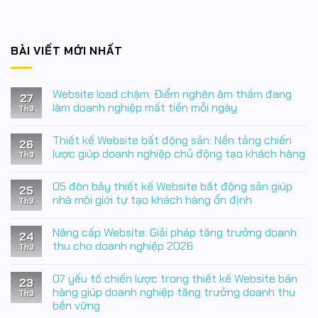
BÀI VIẾT MỚI NHẤT
Website load chậm: Điểm nghẽn âm thầm đang
27
làm doanh nghiệp mất tiền mỗi ngày
Th3
Không
có
Thiết kế Website bất động sản: Nền tảng chiến
bình
26
luận
lược giúp doanh nghiệp chủ động tạo khách hàng
Th3
ở
Website
Không
load
có
05 đòn bảy thiết kế Website bất động sản giúp
chậm:
bình
25
Điểm
luận
nhà môi giới tự tạo khách hàng ổn định
Th3
nghẽn
ở
âm
Thiết
Không
thầm
kế
có
Nâng cấp Website: Giải pháp tăng trưởng doanh
đang
Website
bình
24
làm
bất
luận
thu cho doanh nghiệp 2026
Th3
doanh
động
ở
nghiệp
sản:
05
Không
mất
Nền
đòn
có
07 yếu tố chiến lược trong thiết kế Website bán
tiền
tảng
bảy
bình
23
mỗi
chiến
thiết
luận
hàng giúp doanh nghiệp tăng trưởng doanh thu
Th3
ngày
lược
kế
ở
bền vững
giúp
Website
Nâng
doanh
bất
cấp