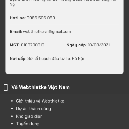
Nội
Hotline:
0966 506 053
Email:
webthietke.vn@gmail.com
MST:
0109730910
Ngày cấp:
10/08/2021
Nơi cấp:
Sở kế hoạch đầu tư Tp. Hà Nội
Về Webthietke Việt Nam
Giới thiệu về Webthietke
Dự án thành công
Kho giao diện
Tuyển dụng