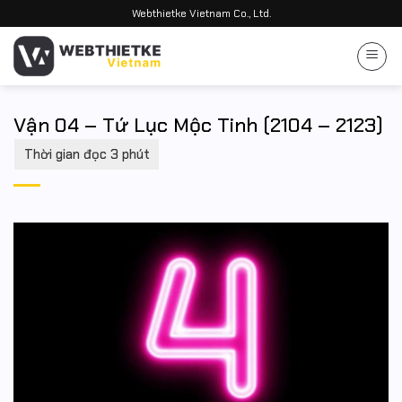
Bỏ
Webthietke Vietnam Co., Ltd.
qua
nội
dung
Vận 04 – Tứ Lục Mộc Tinh (2104 – 2123)