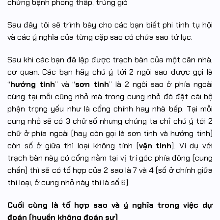
chứng bệnh phong thấp, trúng gió
Sau đây tôi sẽ trình bày cho các bạn biết phi tinh tụ hội
và các ý nghĩa của từng cặp sao có chứa sao tứ lục.
Sau khi các bạn đã lập được trạch bàn của một căn nhà,
cơ quan. Các bạn hãy chú ý tới 2 ngôi sao được gọi là
“
hướng tinh
” và “
sơn tinh
” là 2 ngôi sao ở phía ngoài
cùng tại mỗi cũng nhỏ mà trong cung nhỏ đó đặt cái bộ
phận trọng yếu như là cổng chính hay nhà bếp. Tại mỗi
cung nhỏ sẽ có 3 chữ số nhưng chúng ta chỉ chú ý tới 2
chữ ở phía ngoài (hay còn gọi là sơn tinh và hướng tinh)
còn số ở giữa thì loại không tính (
vận tinh
). Ví dụ với
trạch bàn này có cổng nằm tại vị trí góc phía đông (cung
chấn) thì sẽ có tổ hợp của 2 sao là 7 và 4 (số ở chính giữa
thì loại, ở cung nhỏ này thì là số 6)
Cuối cùng là tổ hợp sao và ý nghĩa trong việc dự
đoán (huyền không đoán sự)