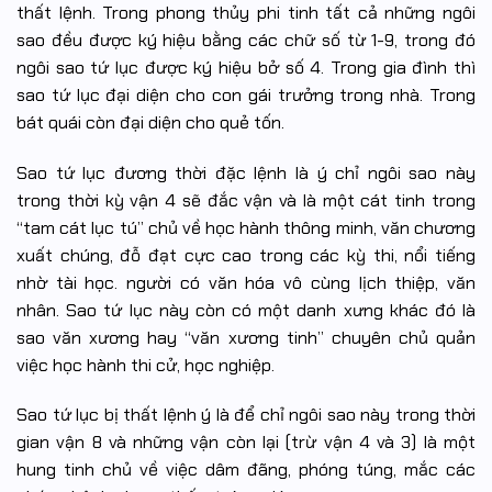
thất lệnh. Trong phong thủy phi tinh tất cả những ngôi
sao đều được ký hiệu bằng các chữ số từ 1-9, trong đó
ngôi sao tứ lục được ký hiệu bở số 4. Trong gia đình thì
sao tứ lục đại diện cho con gái trưởng trong nhà. Trong
bát quái còn đại diện cho quẻ tốn.
Sao tứ lục đương thời đặc lệnh là ý chỉ ngôi sao này
trong thời kỳ vận 4 sẽ đắc vận và là một cát tinh trong
“tam cát lục tú” chủ về học hành thông minh, văn chương
xuất chúng, đỗ đạt cực cao trong các kỳ thi, nổi tiếng
nhờ tài học. người có văn hóa vô cùng lịch thiệp, văn
nhân. Sao tứ lục này còn có một danh xưng khác đó là
sao văn xương hay “văn xương tinh” chuyên chủ quản
việc học hành thi cử, học nghiệp.
Sao tứ lục bị thất lệnh ý là để chỉ ngôi sao này trong thời
gian vận 8 và những vận còn lại (trừ vận 4 và 3) là một
hung tinh chủ về việc dâm đãng, phóng túng, mắc các