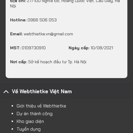
Địa chỉ:
27/100 Nghĩa Đô, Hoàng Quốc Việt, Cầu Giấy, Hà
Nội
Hotline:
0966 506 053
Email:
webthietke.vn@gmail.com
MST:
0109730910
Ngày cấp:
10/08/2021
Nơi cấp:
Sở kế hoạch đầu tư Tp. Hà Nội
Về Webthietke Việt Nam
Giới thiệu về Webthietke
Dự án thành công
Kho giao diện
Tuyển dụng