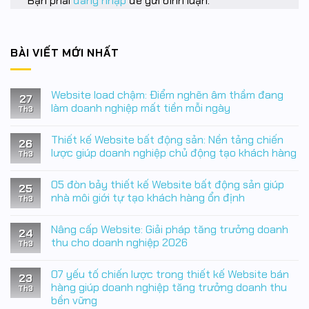
Bạn phải
đăng nhập
để gửi bình luận.
BÀI VIẾT MỚI NHẤT
Website load chậm: Điểm nghẽn âm thầm đang
27
làm doanh nghiệp mất tiền mỗi ngày
Th3
Không
có
Thiết kế Website bất động sản: Nền tảng chiến
bình
26
luận
lược giúp doanh nghiệp chủ động tạo khách hàng
Th3
ở
Website
Không
load
có
05 đòn bảy thiết kế Website bất động sản giúp
chậm:
bình
25
Điểm
luận
nhà môi giới tự tạo khách hàng ổn định
Th3
nghẽn
ở
âm
Thiết
Không
thầm
kế
có
Nâng cấp Website: Giải pháp tăng trưởng doanh
đang
Website
bình
24
làm
bất
luận
thu cho doanh nghiệp 2026
Th3
doanh
động
ở
nghiệp
sản:
05
Không
mất
Nền
đòn
có
07 yếu tố chiến lược trong thiết kế Website bán
tiền
tảng
bảy
bình
23
mỗi
chiến
thiết
luận
hàng giúp doanh nghiệp tăng trưởng doanh thu
Th3
ngày
lược
kế
ở
bền vững
giúp
Website
Nâng