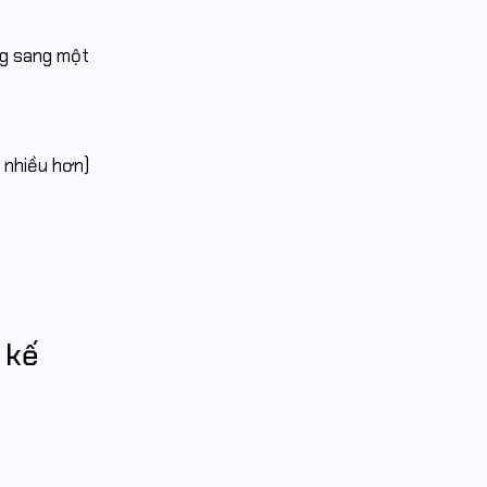
ng sang một
 nhiều hơn)
 kế