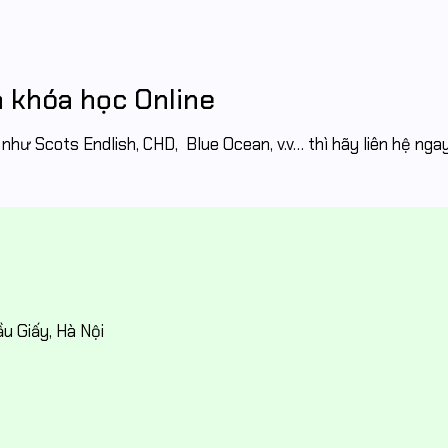
n khóa học Online
ư Scots Endlish, CHD, Blue Ocean, v.v… thì hãy liên hệ ngay
u Giấy, Hà Nội