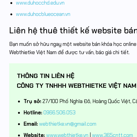
www.duhocchd.edu.vn
www.duhocblueocean.vn
Liên hệ thuê thiết kế website bá
Bạn muốn sở hữu ngay một website bán khóa học online nh
Webthietke Việt Nam để được tư vấn, báo giá chi tiết.
THÔNG TIN LIÊN HỆ
CÔNG TY TNHHH WEBTHIETKE VIỆT NAM
Trụ sở:
27/100 Phố Nghĩa Đô, Hoàng Quốc Việt, Cầ
Hotline:
0966.506.053
Email:
webthietke.vn@gmail.com
Website:
www.webthietke.vn
|
www.365cntt.com