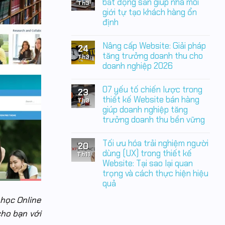
luận
bất động sản giúp nhà môi
thầm
Th3
ở
đang
giới tự tạo khách hàng ổn
Thiết
làm
định
kế
doanh
Website
nghiệp
Không
bất
mất
có
động
Nâng cấp Website: Giải pháp
tiền
24
bình
sản:
mỗi
luận
tăng trưởng doanh thu cho
Nền
Th3
ngày
ở
tảng
doanh nghiệp 2026
05
chiến
đòn
Không
lược
bảy
có
giúp
07 yếu tố chiến lược trong
thiết
23
bình
doanh
kế
luận
thiết kế Website bán hàng
nghiệp
Th3
Website
ở
chủ
giúp doanh nghiệp tăng
bất
Nâng
động
động
trưởng doanh thu bền vững
cấp
tạo
sản
Website:
khách
Không
giúp
Giải
hàng
có
nhà
pháp
Tối ưu hóa trải nghiệm người
20
bình
môi
tăng
luận
dùng (UX) trong thiết kế
giới
trưởng
Th11
ở
tự
doanh
Website: Tại sao lại quan
07
tạo
thu
trọng và cách thực hiện hiệu
yếu
khách
cho
tố
hàng
doanh
quả
chiến
ổn
nghiệp
lược
định
Không
2026
 học Online
trong
có
thiết
bình
cho bạn với
kế
luận
Website
ở