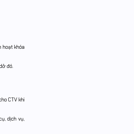
h hoạt khóa
dở đó.
cho CTV khi
, dịch vụ,