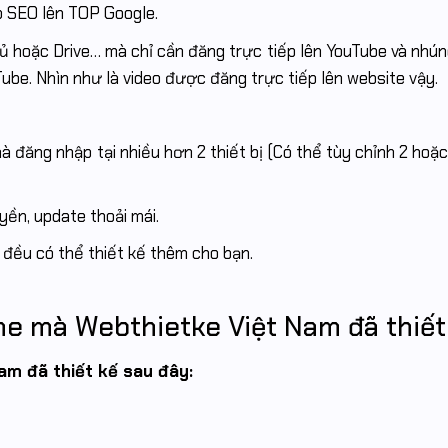
p SEO lên TOP Google.
hủ hoặc Drive… mà chỉ cần đăng trực tiếp lên YouTube và nhú
be. Nhìn như là video được đăng trực tiếp lên website vậy.
 đăng nhập tại nhiều hơn 2 thiết bị (Có thể tùy chỉnh 2 hoặc
yền, update thoải mái.
đều có thể thiết kế thêm cho bạn.
e mà Webthietke Việt Nam đã thiết
am đã thiết kế sau đây: