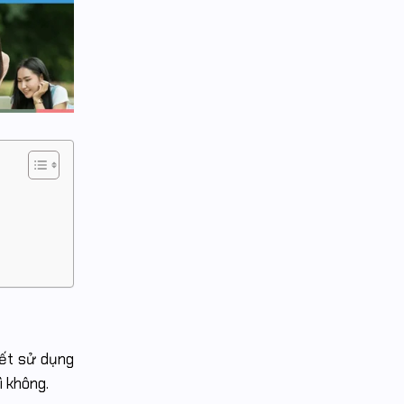
iết sử dụng
ì không.