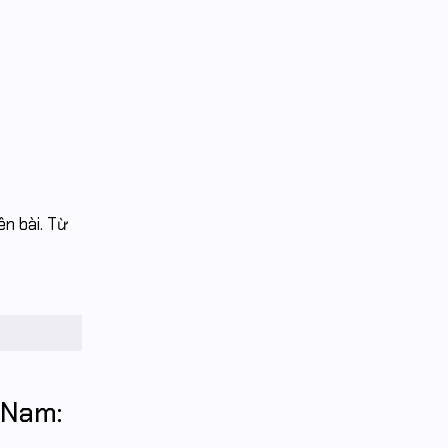
ên bài. Từ
 Nam: