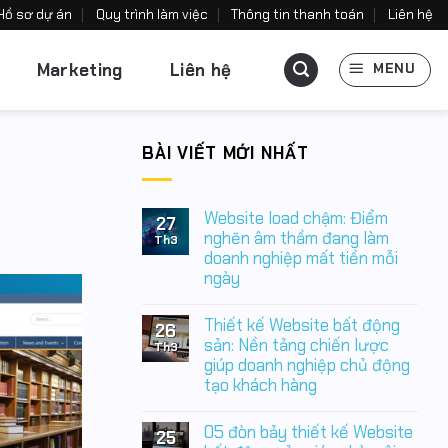
Hồ sơ dự án
Quy trình làm việc
Thông tin thanh toán
Liên hệ
Marketing
Liên hệ
MENU
BÀI VIẾT MỚI NHẤT
Website load chậm: Điểm
27
nghẽn âm thầm đang làm
Th3
doanh nghiệp mất tiền mỗi
ngày
Không
có
Thiết kế Website bất động
26
bình
luận
sản: Nền tảng chiến lược
Th3
ở
giúp doanh nghiệp chủ động
Website
tạo khách hàng
load
chậm:
Không
Điểm
có
nghẽn
05 đòn bảy thiết kế Website
25
bình
âm