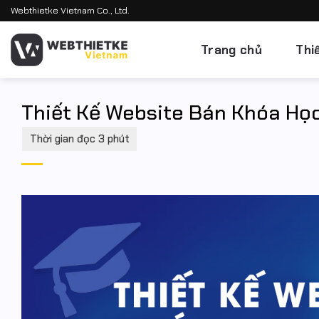
Bỏ
Webthietke Vietnam Co., Ltd.
qua
nội
Trang chủ
Thi
dung
Thiết Kế Website Bán Khóa Học