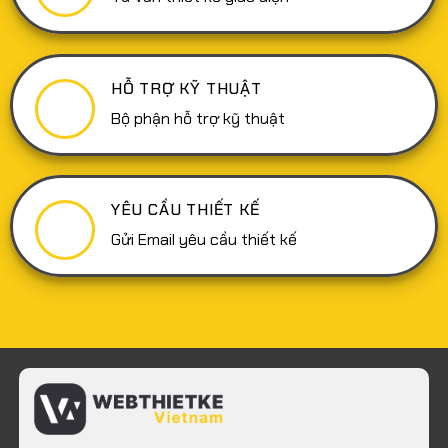
thực
hiện
hiệu
quả
HỖ TRỢ KỸ THUẬT
Bộ phận hỗ trợ kỹ thuật
YÊU CẦU THIẾT KẾ
Gửi Email yêu cầu thiết kế