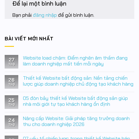
Để lại một bình luận
Bạn phải
đăng nhập
để gửi bình luận.
BÀI VIẾT MỚI NHẤT
Website load chậm: Điểm nghẽn âm thầm đang
27
làm doanh nghiệp mất tiền mỗi ngày
Th3
Không
có
Thiết kế Website bất động sản: Nền tảng chiến
bình
26
luận
lược giúp doanh nghiệp chủ động tạo khách hàng
Th3
ở
Website
Không
load
có
05 đòn bảy thiết kế Website bất động sản giúp
chậm:
bình
25
Điểm
luận
nhà môi giới tự tạo khách hàng ổn định
Th3
nghẽn
ở
âm
Thiết
Không
thầm
kế
có
Nâng cấp Website: Giải pháp tăng trưởng doanh
đang
Website
bình
24
làm
bất
luận
thu cho doanh nghiệp 2026
Th3
doanh
động
ở
nghiệp
sản:
05
Không
mất
Nền
đòn
có
07 yếu tố chiến lược trong thiết kế Website bán
tiền
tảng
bảy
bình