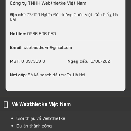
Công ty TNHH Webthietke Việt Nam
Địa chỉ:
27/100 Nghĩa Đô, Hoàng Quốc Việt, Cầu Giấy, Hà
Nội
Hotline:
0966 506 053
Email:
webthietke.vn@gmail.com
MST:
0109730910
Ngày cấp:
10/08/2021
Nơi cấp:
Sở kế hoạch đầu tư Tp. Hà Nội
Về Webthietke Việt Nam
Giới thiệu về Webthietke
Dự án thành công