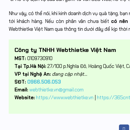
Như vậy, có thể nói, khi kinh doanh dịch vụ quà tặng, b
tới khách hàng. Nếu còn phân vân chưa biết
có nên 
Webthietke Việt Nam qua thông tin dưới đây để kịp thời 
Công ty TNHH Webthietke Việt Nam
MST:
0109730910
Tại Tp.Hà Nội:
27/100 p.Nghĩa Đô, Hoàng Quốc Việt, Cầ
VP tại Nghệ An:
đang cập nhật…
SĐT:
0966.506.053
Email:
webthietke.vn@gmail.com
Website:
https://www.webthietke.vn
|
https://365cn