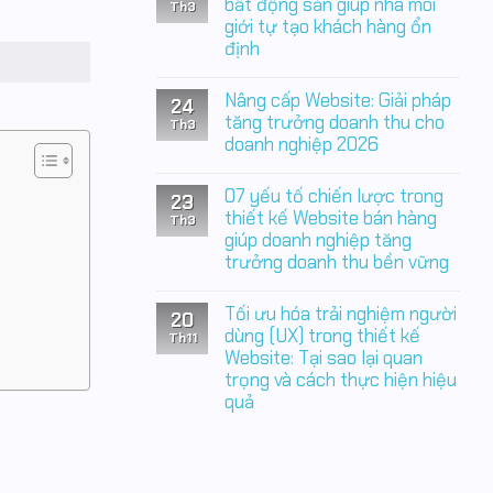
luận
bất động sản giúp nhà môi
thầm
Th3
ở
đang
giới tự tạo khách hàng ổn
Thiết
làm
định
kế
doanh
Website
nghiệp
Không
bất
mất
có
động
Nâng cấp Website: Giải pháp
tiền
24
bình
sản:
mỗi
luận
tăng trưởng doanh thu cho
Nền
Th3
ngày
ở
tảng
doanh nghiệp 2026
05
chiến
đòn
Không
lược
bảy
có
giúp
07 yếu tố chiến lược trong
thiết
23
bình
doanh
kế
luận
thiết kế Website bán hàng
nghiệp
Th3
Website
ở
chủ
giúp doanh nghiệp tăng
bất
Nâng
động
động
trưởng doanh thu bền vững
cấp
tạo
sản
Website:
khách
Không
giúp
Giải
hàng
có
nhà
pháp
Tối ưu hóa trải nghiệm người
20
bình
môi
tăng
luận
dùng (UX) trong thiết kế
giới
trưởng
Th11
ở
tự
doanh
Website: Tại sao lại quan
07
tạo
thu
trọng và cách thực hiện hiệu
yếu
khách
cho
tố
hàng
doanh
quả
chiến
ổn
nghiệp
lược
định
Không
2026
trong
có
thiết
bình
kế
luận
Website
ở