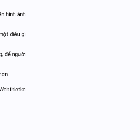
ên hình ảnh
một điều gì
g, để người
 hơn
 Webthietke