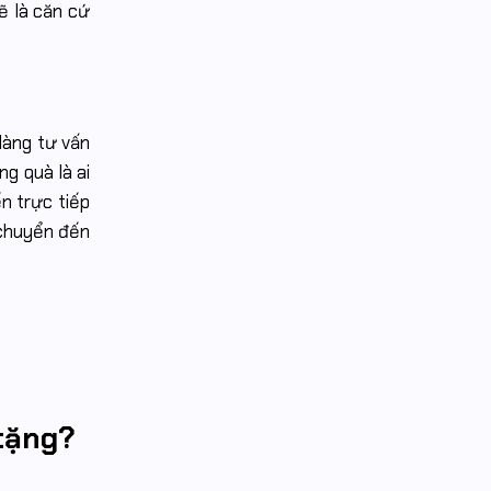
ẽ là căn cứ
dàng tư vấn
ng quà là ai
n trực tiếp
 chuyển đến
 tặng?