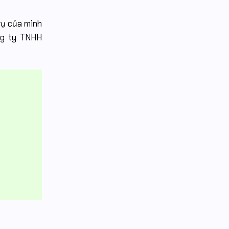
vụ của mình
ông ty TNHH