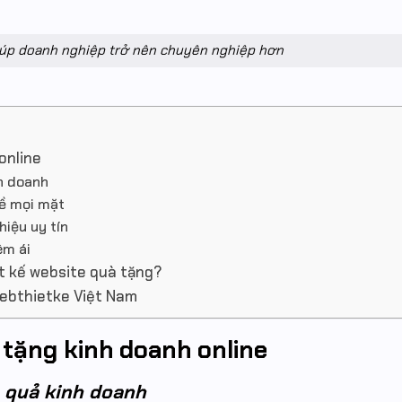
iúp doanh nghiệp trở nên chuyên nghiệp hơn
 online
h doanh
về mọi mặt
iệu uy tín
êm ái
t kế website quà tặng?
Webthietke Việt Nam
à tặng kinh doanh online
u quả kinh doanh