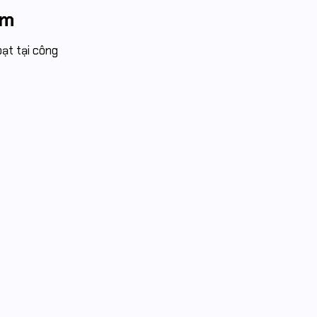
am
oạt tại công