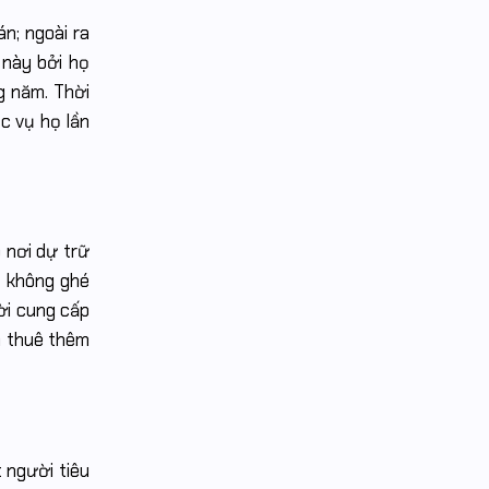
bán
Tối
hàng
ưu
n; ngoài ra
giúp
hóa
doanh
trải
 này bởi họ
nghiệp
nghiệm
tăng
người
g năm. Thời
trưởng
dùng
doanh
(UX)
c vụ họ lần
thu
trong
bền
thiết
vững
kế
Website:
Tại
sao
lại
quan
 nơi dự trữ
trọng
và
ẽ không ghé
cách
thực
ời cung cấp
hiện
hiệu
n thuê thêm
quả
 người tiêu