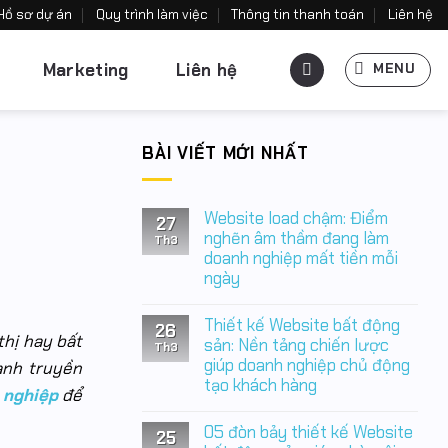
Hồ sơ dự án
Quy trình làm việc
Thông tin thanh toán
Liên hệ
Marketing
Liên hệ
MENU
BÀI VIẾT MỚI NHẤT
Website load chậm: Điểm
27
nghẽn âm thầm đang làm
Th3
doanh nghiệp mất tiền mỗi
ngày
Không
có
Thiết kế Website bất động
26
bình
thị hay bất
luận
sản: Nền tảng chiến lược
Th3
ở
giúp doanh nghiệp chủ động
anh truyền
Website
tạo khách hàng
load
 nghiệp
để
chậm:
Không
Điểm
có
nghẽn
05 đòn bảy thiết kế Website
25
bình
âm