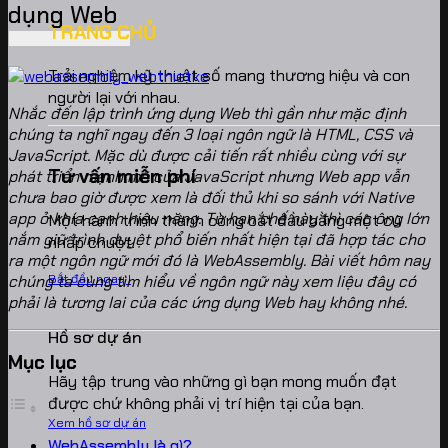
dụng Web
TRANG CHỦ
Trải nghiệm kỹ thuật số mang thương hiệu và con
người lại với nhau.
Nhắc đến lập trình ứng dụng Web thì gần như mặc định
chúng ta nghĩ ngay đến 3 loại ngôn ngữ là HTML, CSS và
JavaScript. Mặc dù được cải tiến rất nhiều cùng với sự
Tư vấn miễn phí
phát triển mạnh mẽ của JavaScript nhưng Web app vẫn
chưa bao giờ được xem là đối thủ khi so sánh với Native
app ở khía cạnh hiệu năng. Từ hạn chế này thì các ông lớn
Một hành trình thành công bắt đầu bằng một cú
nắm giữ trình duyệt phổ biến nhất hiện tại đã hợp tác cho
nhấp chuột.
ra một ngôn ngữ mới đó là WebAssembly. Bài viết hôm nay
Bắt đầu ngay !
chúng ta cùng tìm hiểu về ngôn ngữ này xem liệu đây có
phải là tương lai của các ứng dụng Web hay không nhé.
Hồ sơ dự án
Mục lục
Hãy tập trung vào những gì bạn mong muốn đạt
được chứ không phải vị trí hiện tại của bạn.
Xem hồ sơ dự án
WebAssembly là gì?