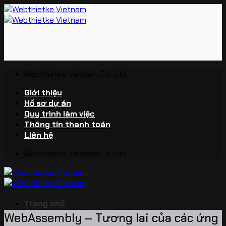
Bỏ
qua
nội
dung
Webthietke Vietnam Co., Ltd.
Giới thiệu
Hồ sơ dự án
Quy trình làm việc
Thông tin thanh toán
Liên hệ
Webthietke Vietnam Co., Ltd.
Trang chủ
WebAssembly – Tương lai của các ứng