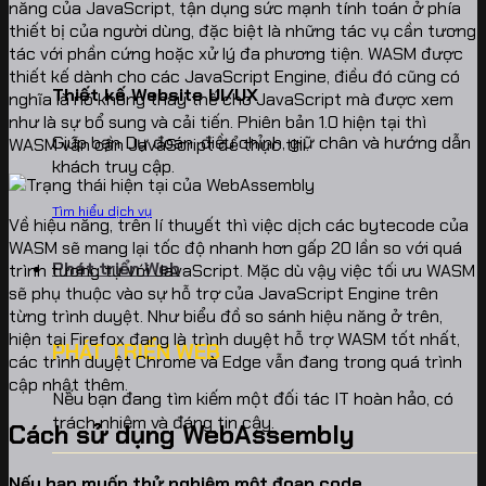
năng của JavaScript, tận dụng sức mạnh tính toán ở phía
thiết bị của người dùng, đặc biệt là những tác vụ cần tương
tác với phần cứng hoặc xử lý đa phương tiện. WASM được
thiết kế dành cho các JavaScript Engine, điều đó cũng có
Thiết kế Website UI/UX
nghĩa là nó không thay thế cho JavaScript mà được xem
như là sự bổ sung và cải tiến. Phiên bản 1.0 hiện tại thì
Giúp bạn Dự đoán, điều chỉnh, giữ chân và hướng dẫn
WASM vẫn cần JavaScript để thực thi.
khách truy cập.
Tìm hiểu dịch vụ
Về hiệu năng, trên lí thuyết thì việc dịch các bytecode của
WASM sẽ mang lại tốc độ nhanh hơn gấp 20 lần so với quá
Phát triển Web
trình tương tự với JavaScript. Mặc dù vậy việc tối ưu WASM
sẽ phụ thuộc vào sự hỗ trợ của JavaScript Engine trên
từng trình duyệt. Như biểu đồ so sánh hiệu năng ở trên,
hiện tại Firefox đang là trình duyệt hỗ trợ WASM tốt nhất,
PHÁT TRIỂN WEB
các trình duyệt Chrome và Edge vẫn đang trong quá trình
cập nhật thêm.
Nếu bạn đang tìm kiếm một đối tác IT hoàn hảo, có
trách nhiệm và đáng tin cậy.
Cách sử dụng WebAssembly
Nếu bạn muốn thử nghiệm một đoạn code