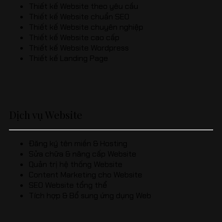
Thiết kế Website theo yêu cầu
Thiết kế Website chuẩn SEO
Thiết kế Website chuyên nghiệp
Thiết kế Website cao cấp
Thiết kế Website Wordpress
Thiết kế Landing Page
Dịch vụ Website
Đăng ký tên miền & Hosting
Sửa chữa & nâng cấp Website
Quản trị hệ thống Website
Content Marketing cho Website
SEO Website tổng thể
Tích hợp & Bổ sung ứng dụng Web