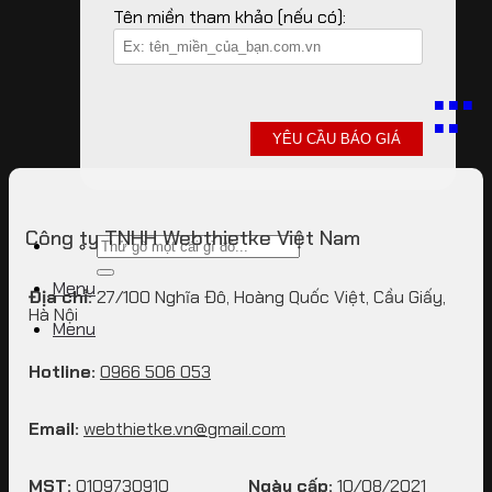
Tên miền tham khảo (nếu có):
Công ty TNHH Webthietke Việt Nam
Menu
Địa chỉ:
27/100 Nghĩa Đô, Hoàng Quốc Việt, Cầu Giấy,
Hà Nội
Menu
Hotline:
0966 506 053
Email:
webthietke.vn@gmail.com
MST:
0109730910
Ngày cấp:
10/08/2021