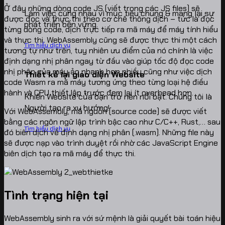
Ở đây những dòng code JS (viết trong các JS files) sẽ
Làm việc cùng nhau vì mục tiêu chung & mang lại sự
được đọc và thực thi theo cơ chế thông dịch – tức là đọc
phát triển bền vững.
từng dòng code, dịch trực tiếp ra mã máy để máy tính hiểu
và thực thi. WebAssembly cũng sẽ được thực thi một cách
Tìm hiểu dịch vụ
tương tự như trên, tuy nhiên ưu điểm của nó chính là việc
định dạng nhị phân ngay từ đầu vào giúp tốc độ đọc code
nhị phân của máy ảo nhanh hơn nhiều cũng như việc dịch
Thiết kế lại giao diện Website
code Wasm ra mã máy tương ứng theo từng loại hệ điều
hành và CPU thiết lập trước đem lại ít overhead hơn.
Khiến Website của bạn trở nên nổi bật. Chúng tôi là
Người tạo ra xu hướng!
Với WebAssembly, mã nguồn (source code) sẽ được viết
bằng các ngôn ngữ lập trình bậc cao như C/C++, Rust,… sau
Tìm hiểu dịch vụ
đó biên dịch về định dạng nhị phân (.wasm). Những file này
sẽ được nạp vào trình duyệt rồi nhờ các JavaScript Engine
biên dịch tạo ra mã máy để thực thi.
Tình trạng hiện tại
WebAssembly sinh ra với sứ mệnh là giải quyết bài toán hiệu