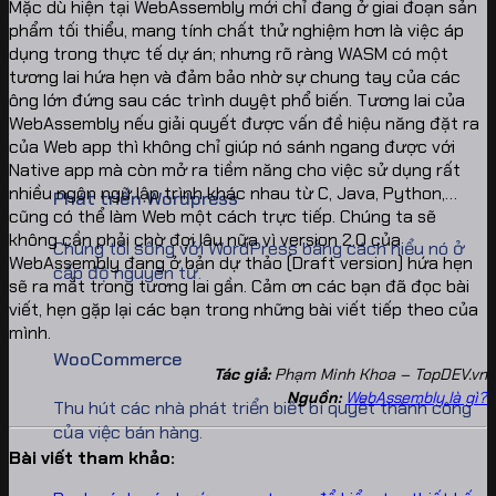
Mặc dù hiện tại WebAssembly mới chỉ đang ở giai đoạn sản
phẩm tối thiểu, mang tính chất thử nghiệm hơn là việc áp
dụng trong thực tế dự án; nhưng rõ ràng WASM có một
tương lai hứa hẹn và đảm bảo nhờ sự chung tay của các
ông lớn đứng sau các trình duyệt phổ biến. Tương lai của
WebAssembly nếu giải quyết được vấn đề hiệu năng đặt ra
của Web app thì không chỉ giúp nó sánh ngang được với
Native app mà còn mở ra tiềm năng cho việc sử dụng rất
nhiều ngôn ngữ lập trình khác nhau từ C, Java, Python,…
Phát triển Wordpress
cũng có thể làm Web một cách trực tiếp. Chúng ta sẽ
không cần phải chờ đợi lâu nữa vì version 2.0 của
Chúng tôi sống với WordPress bằng cách hiểu nó ở
WebAssembly đang ở bản dự thảo (Draft version) hứa hẹn
cấp độ nguyên tử.
sẽ ra mắt trong tương lai gần. Cảm ơn các bạn đã đọc bài
viết, hẹn gặp lại các bạn trong những bài viết tiếp theo của
mình.
WooCommerce
Tác giả:
Phạm Minh Khoa – TopDEV.vn
Nguồn:
WebAssembly là gì?
Thu hút các nhà phát triển biết bí quyết thành công
của việc bán hàng.
Bài viết tham khảo: