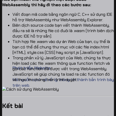
WebAssembly thì hãy đi theo các bước sau:
Viết đoạn mã code bằng ngôn ngữ C, C++ sử dụng IDE
hỗ trợ WebAssembly như WebAssembly Explorer.
Biên dịch source code bạn viết thành WebAssembly,
đầu ra sẽ là những file có đuôi là .wasm (trình biên dịch
được IDE hỗ trợ sẵn).
Tích hợp file .wasm vào dự án Web của bạn, cụ thể là
bạn có thể để chung thư mục với các file index.html
(HTML), style.css (CSS) hay script.js (JavaScript).
Trong phần xử lý JavaScript của Web, chúng ta thực
hiện load các file .wasm thông qua function fetch và
Phát triển Website
gọi các function đã được viết trong WebAssembly.
JavaScript sẽ giúp chúng ta load ra các function đó
Mã nguồn sạch sẽ xử lý thông tin thành bản trình bày
và thực thi chúng trên trình duyệt.
trên web.
Kết bài