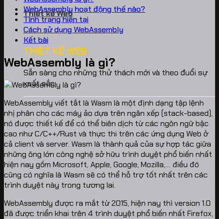
WebAssembly hoạt động thế nào?
Thiết kế Web
Tình trạng hiện tại
Cách sử dụng WebAssembly
Kết bài
THIÊT KẾ WEB
WebAssembly là gì?
Sẵn sàng cho những thử thách mới và theo đuổi sự
xuất sắc.
WebAssembly viết tắt là Wasm là một định dạng tập lệnh
nhị phân cho các máy ảo dựa trên ngăn xếp (stack-based),
nó được thiết kế để có thể biên dịch từ các ngôn ngữ bậc
cao như C/C++/Rust và thực thi trên các ứng dụng Web ở
cả client và server. Wasm là thành quả của sự hợp tác giữa
những ông lớn công nghệ sở hữu trình duyệt phổ biến nhất
hiện nay gồm Microsoft, Apple, Google, Mozilla,… điều đó
cũng có nghĩa là Wasm sẽ có thể hỗ trợ tốt nhất trên các
trình duyệt này trong tương lai.
WebAssembly được ra mắt từ 2015, hiện nay thì version 1.0
đã được triển khai trên 4 trình duyệt phổ biến nhất Firefox,