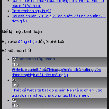
Danh sách các bước quan trọng để kiểm tra thiết kế
của một Website
Data technology là gì?
Bài viết chuẩn SEO là gì? Các bước viết bài chuẩn SEO
đơn giản
Để lại một bình luận
Bạn phải
đăng nhập
để gửi bình luận.
Bài viết mới nhất
E-Commerce tùy chỉnh
27
Th3
Phù hợp với nhu cầu của bạn, chia sẻ ý tưởng với
Website load chậm: Điểm nghẽn âm thầm đang làm
Không
cùng mục tiêu.
doanh nghiệp mất tiền mỗi ngày
có
26
bình
Th3
luận
Thiết kế Website bất động sản: Nền tảng chiến lược
ở
Không
giúp doanh nghiệp chủ động tạo khách hàng
Website
có
25
load
bình
Th3