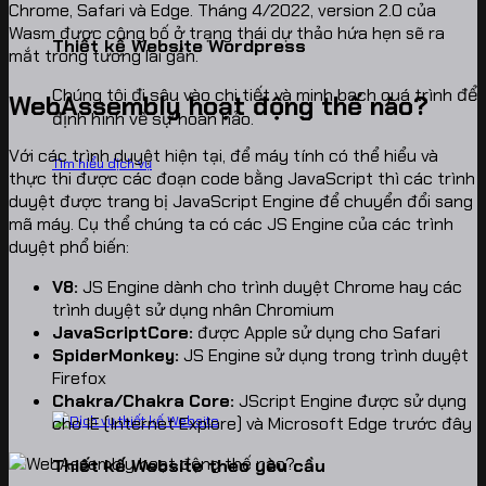
Chrome, Safari và Edge. Tháng 4/2022, version 2.0 của
Wasm được công bố ở trạng thái dự thảo hứa hẹn sẽ ra
Thiết kế Website Wordpress
mắt trong tương lai gần.
Chúng tôi đi sâu vào chi tiết và minh bạch quá trình để
WebAssembly hoạt động thế nào?
định hình về sự hoàn hảo.
Với các trình duyệt hiện tại, để máy tính có thể hiểu và
Tìm hiểu dịch vụ
thực thi được các đoạn code bằng JavaScript thì các trình
duyệt được trang bị JavaScript Engine để chuyển đổi sang
mã máy. Cụ thể chúng ta có các JS Engine của các trình
duyệt phổ biến:
V8:
JS Engine dành cho trình duyệt Chrome hay các
trình duyệt sử dụng nhân Chromium
JavaScriptCore:
được Apple sử dụng cho Safari
SpiderMonkey:
JS Engine sử dụng trong trình duyệt
Firefox
Chakra/Chakra Core:
JScript Engine được sử dụng
cho IE (Internet Explore) và Microsoft Edge trước đây
Thiết kế Website theo yêu cầu