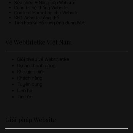
Sửa chữa & Nâng cấp Website
Quản trị hệ thống Website
Content Marketing cho Website
SEO Website tổng thể
Tích hợp và bổ sung ứng dụng Web
Về Webthietke Việt Nam
Giới thiệu về Webthietke
Dự án thành công
Kho giao diện
Khách hàng
Tuyển dụng
Liên hệ
Tin tức
Giải pháp Website