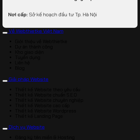
Nơi cấp:
Sở kế hoạch đầu tư Tp. Hà Nội
Về Webthietke Việt Nam
Giới thiệu về Webthietke
Dự án thành công
Kho giao diện
Tuyển dụng
Liên hệ
Blog
Giải pháp Website
Thiết kế Website theo yêu cầu
Thiết kế Website chuẩn S.E.O
Thiết kế Website chuyên nghiệp
Thiết kế Website cao cấp
Thiết kế Website Wordpress
Thiết kế Landing Page
Dịch vụ Website
Đăng ký tên miền & Hosting