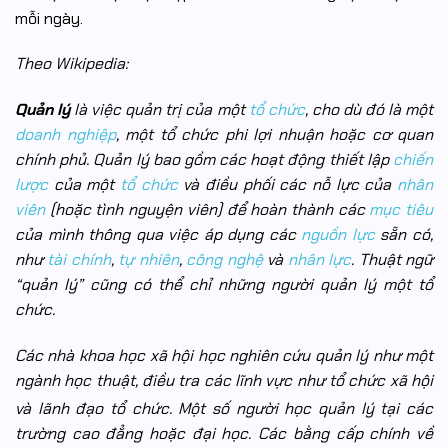
mỗi ngày.
Theo Wikipedia:
Quản lý
là việc quản trị của một
tổ chức
, cho dù đó là một
doanh nghiệp
, một tổ chức phi lợi nhuận hoặc cơ quan
chính phủ. Quản lý bao gồm các hoạt động thiết lập
chiến
lược
của một
tổ chức
và điều phối các nỗ lực của
nhân
viên
(hoặc tình nguyện viên) để hoàn thành các
mục tiêu
của mình thông qua việc áp dụng các
nguồn lực
sẵn có,
như
tài chính
,
tự nhiên
,
công nghệ
và
nhân lực
. Thuật ngữ
“quản lý” cũng có thể chỉ những người quản lý một tổ
chức.
Các nhà khoa học xã hội học nghiên cứu quản lý như một
ngành học thuật, điều tra các lĩnh vực như tổ chức xã hội
và lãnh đạo tổ chức.
Một số người học quản lý tại các
trường cao đẳng hoặc đại học. Các bằng cấp chính về