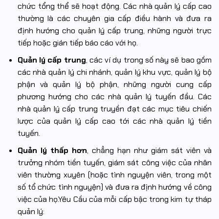
chức tổng thể sẽ hoạt động. Các nhà quản lý cấp cao
thường là các chuyên gia cấp điều hành và đưa ra
định hướng cho quản lý cấp trung, những người trực
tiếp hoặc gián tiếp báo cáo với họ.
Quản lý cấp trung
, các ví dụ trong số này sẽ bao gồm
các nhà quản lý chi nhánh, quản lý khu vực, quản lý bộ
phận và quản lý bộ phận, những người cung cấp
phương hướng cho các nhà quản lý tuyến đầu. Các
nhà quản lý cấp trung truyền đạt các mục tiêu chiến
lược của quản lý cấp cao tới các nhà quản lý tiền
tuyến.
Quản lý thấp hơn
, chẳng hạn như giám sát viên và
trưởng nhóm tiền tuyến, giám sát công việc của nhân
viên thường xuyên (hoặc tình nguyện viên, trong một
số tổ chức tình nguyện) và đưa ra định hướng về công
việc của họ.Yêu Cầu của mỗi cấp bậc trong kim tự tháp
quản lý: