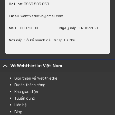
Hotline:
0966 506 053
Email:
webthietke.vn@gmail.com
MST:
0109730910
Ngày cấp:
10/08/2021
Nơi cấp:
Sở kế hoạch đầu tư Tp. Hà Nội
Về Webthietke Việt Nam
Giới thiệu về Webthietke
Dự án thành công
Kho giao diện
Tuyển dụng
Liên hệ
Blog