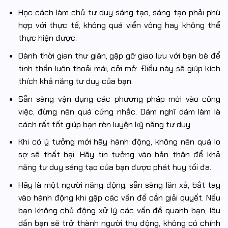
Học cách làm chủ tư duy sáng tạo, sáng tạo phải phù
hợp với thực tế, không quá viển vông hay không thể
thực hiện được.
Dành thời gian thư giãn, gặp gỡ giao lưu với bạn bè để
tinh thần luôn thoải mái, cởi mở. Điều này sẽ giúp kích
thích khả năng tư duy của bạn.
Sẵn sàng vận dụng các phương pháp mới vào công
việc, đừng nên quá cứng nhắc. Dám nghĩ dám làm là
cách rất tốt giúp bạn rèn luyện kỹ năng tư duy.
Khi có ý tưởng mới hãy hành động, không nên quá lo
sợ sẽ thất bại. Hãy tin tưởng vào bản thân để khả
năng tư duy sáng tạo của bạn được phát huy tối đa.
Hãy là một người năng động, sẵn sàng lăn xả, bắt tay
vào hành động khi gặp các vấn đề cần giải quyết. Nếu
bạn không chủ động xử lý các vấn đề quanh bạn, lâu
dần bạn sẽ trở thành người thụ động, không có chính