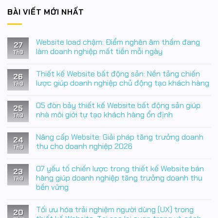
BÀI VIẾT MỚI NHẤT
Website load chậm: Điểm nghẽn âm thầm đang
27
làm doanh nghiệp mất tiền mỗi ngày
Th3
Không
có
Thiết kế Website bất động sản: Nền tảng chiến
bình
26
luận
lược giúp doanh nghiệp chủ động tạo khách hàng
Th3
ở
Website
Không
load
có
05 đòn bảy thiết kế Website bất động sản giúp
chậm:
bình
25
Điểm
luận
nhà môi giới tự tạo khách hàng ổn định
Th3
nghẽn
ở
âm
Thiết
Không
thầm
kế
có
Nâng cấp Website: Giải pháp tăng trưởng doanh
đang
Website
bình
24
làm
bất
luận
thu cho doanh nghiệp 2026
Th3
doanh
động
ở
nghiệp
sản:
05
Không
mất
Nền
đòn
có
07 yếu tố chiến lược trong thiết kế Website bán
tiền
tảng
bảy
bình
23
mỗi
chiến
thiết
luận
hàng giúp doanh nghiệp tăng trưởng doanh thu
Th3
ngày
lược
kế
ở
bền vững
giúp
Website
Nâng
doanh
bất
cấp
Không
nghiệp
động
Website:
có
chủ
sản
Giải
Tối ưu hóa trải nghiệm người dùng (UX) trong
bình
20
động
giúp
pháp
luận