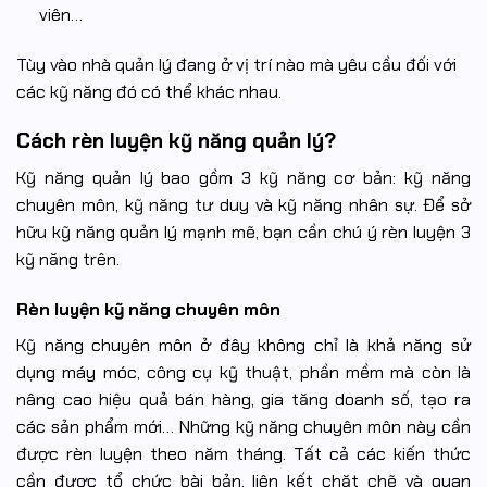
viên…
Tùy vào nhà quản lý đang ở vị trí nào mà yêu cầu đối với
các kỹ năng đó có thể khác nhau.
Cách rèn luyện kỹ năng quản lý?
Kỹ năng quản lý bao gồm 3 kỹ năng cơ bản: kỹ năng
chuyên môn, kỹ năng tư duy và kỹ năng nhân sự. Để sở
hữu kỹ năng quản lý mạnh mẽ, bạn cần chú ý rèn luyện 3
kỹ năng trên.
Rèn luyện kỹ năng chuyên môn
Kỹ năng chuyên môn ở đây không chỉ là khả năng sử
dụng máy móc, công cụ kỹ thuật, phần mềm mà còn là
nâng cao hiệu quả bán hàng, gia tăng doanh số, tạo ra
các sản phẩm mới… Những kỹ năng chuyên môn này cần
được rèn luyện theo năm tháng. Tất cả các kiến thức
cần được tổ chức bài bản, liên kết chặt chẽ và quan