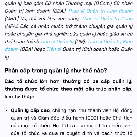
quản lý bao gồm Cử nhân Thương mại (B.Com.) Cử nhân
Quản trị kinh doanh (BBA.)
Thạc sĩ Quản trị Kinh doanh
(MBA.) Và, đối với khu vực công,
Thạc sĩ Quản trị Công
(MPA). Các cá nhân muốn trở thành chuyên gia quản lý
hoặc chuyên gia, nhà nghiên cứu quản lý hoặc giáo sư có
thể hoàn thành
Tiến sĩ Quản lý
(DM),
Tiến sĩ Quản trị Kinh
doanh
(DBA) hoặc
Tiến sĩ
Quản trị Kinh doanh hoặc Quản
lý.
Phân cấp trong quản lý như thế nào?
Các tổ chức lớn hơn thường có ba cấp quản lý,
thường được tổ chức theo một cấu trúc phân cấp,
kim tự tháp:
Quản lý cấp cao
, chẳng hạn như thành viên Hội đồng
quản trị và Giám đốc điều hành (CEO) hoặc Chủ tịch
của một tổ chức. Họ đặt ra các mục tiêu chiến lược
của tổ chức và đưa ra quyết định về cách thức tổ